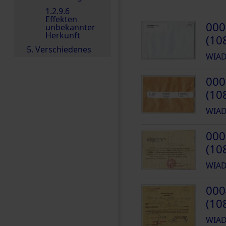
1.2.9.6
Effekten
000
unbekannter
Herkunft
(10
5. Verschiedenes
WIAD
000
(10
WIAD
000
(10
WIAD
000
(10
WIAD