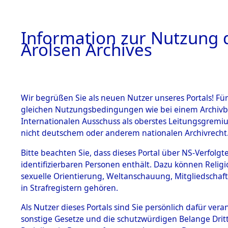
a
A
Information zur Nutzung d
Arolsen Archives
HOME
BESTANDSBESCHREIBUNG
PERSONEN
Wir begrüßen Sie als neuen Nutzer unseres Portals! Für
gleichen Nutzungsbedingungen wie bei einem Archivbe
Internationalen Ausschuss als oberstes Leitungsgremi
BESTÄNDE
6
Akten
fü
nicht deutschem oder anderem nationalen Archivrecht
WIADEREK
1.
Bitte beachten Sie, dass dieses Portal über NS-Verfolgte
Inhaftierungsdoku
identifizierbaren Personen enthält. Dazu können Relig
mente
DARINSZ
sexuelle Orientierung, Weltanschauung, Mitgliedschaf
1.2.9 Beim ITS
in Strafregistern gehören.
verwahrte
Effekten
Als Nutzer dieses Portals sind Sie persönlich dafür vera
WIADEREK, DARI
1.2.9.1
sonstige Gesetze und die schutzwürdigen Belange Drit
Effekten aus
geb. 10. Oktober 192