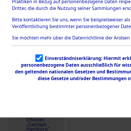
dem KZ
Praktiken in Bezug auf personenbezogene Daten respekt
Dachau
Dritter, die durch die Nutzung seiner Sammlungen ers
Land
1.2.9.2
Effekten aus
Polen
Bitte
kontaktieren
Sie uns, wenn Sie beispielsweiser a
dem KZ
Veröffentlichung bestimmter personenbezogener Date
Dachau,
Weitere Angaben
Bayerisches
Die Personalien des 
Landesentsch
Sie möchten mehr über die Datenrichtlinie der Arolsen
ädigungsamt
wurden nach der ursp
1.2.9.3
Inventarisierung und 
Effekten aus
Nachforschungen ermit
Einverständniserklärung: Hiermit erkl
dem KZ
Neuengamm
Die Effekten wurden a
personenbezogene Daten ausschließlich für wis
e
andere Berechtigte) 
den geltenden nationalen Gesetzen und Bestimmung
diese Gesetze und/oder Bestimmungen st
Dokument
Namensvarianten
e
DARIUSZ
1.2.9.4
Effekten nicht
Häftlingsnummer
identifizierter
Eigentümer
3135
1.2.9.5
Effekten
„Gestapo
DOKUMENTE
Hamburg“