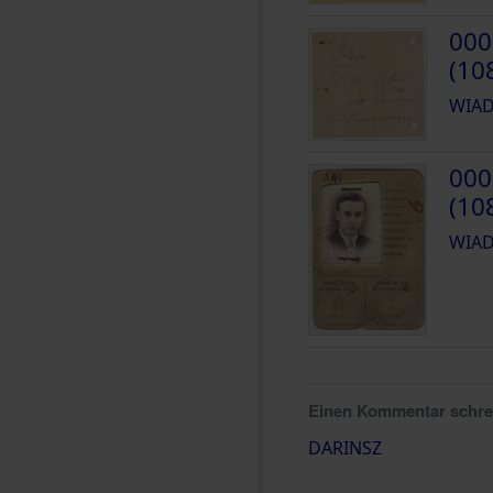
000
(10
WIAD
000
(10
WIAD
Einen Kommentar schr
DARINSZ