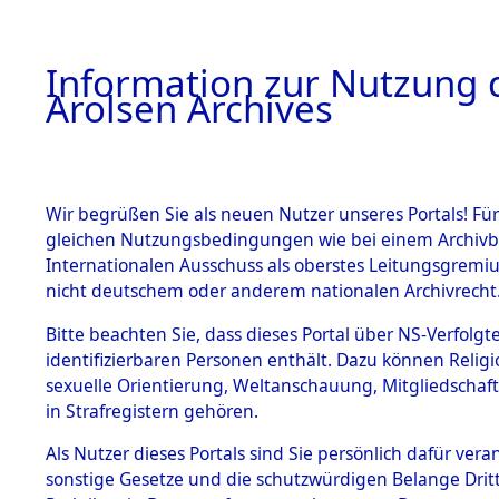
a
A
Information zur Nutzung d
Arolsen Archives
HOME
BESTANDSBESCHREIBUNG
PERSONEN
Wir begrüßen Sie als neuen Nutzer unseres Portals! Für
gleichen Nutzungsbedingungen wie bei einem Archivbe
Internationalen Ausschuss als oberstes Leitungsgremi
BESTÄNDE
WILL, PET
nicht deutschem oder anderem nationalen Archivrecht
1.
Bitte beachten Sie, dass dieses Portal über NS-Verfolgte
Inhaftierungsdoku
WILL, PETER
identifizierbaren Personen enthält. Dazu können Relig
mente
sexuelle Orientierung, Weltanschauung, Mitgliedschaf
1.2.9 Beim ITS
in Strafregistern gehören.
Land
verwahrte
Effekten
Niederlande
Als Nutzer dieses Portals sind Sie persönlich dafür vera
1.2.9.1
Weitere Angaben
sonstige Gesetze und die schutzwürdigen Belange Drit
Effekten aus