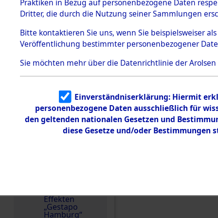
dem KZ
Praktiken in Bezug auf personenbezogene Daten respekt
4.11.2015: Die Effekt
Dachau
Dritter, die durch die Nutzung seiner Sammlungen ers
Familien (oder andere
1.2.9.2
zurückgegeben. Auf W
Effekten aus
Bitte
kontaktieren
Sie uns, wenn Sie beispielsweiser a
dem KZ
wurden die Abbildung
Veröffentlichung bestimmter personenbezogener Date
Dachau,
entfernt.
Bayerisches
Landesentsch
Sie möchten mehr über die Datenrichtlinie der Arolsen
ädigungsamt
1.2.9.3
Effekten aus
Einverständniserklärung: Hiermit erkl
dem KZ
Neuengamm
personenbezogene Daten ausschließlich für wis
e
den geltenden nationalen Gesetzen und Bestimmung
diese Gesetze und/oder Bestimmungen st
Dokument
e
1.2.9.4
Effekten nicht
identifizierter
Eigentümer
1.2.9.5
Effekten
„Gestapo
Hamburg“