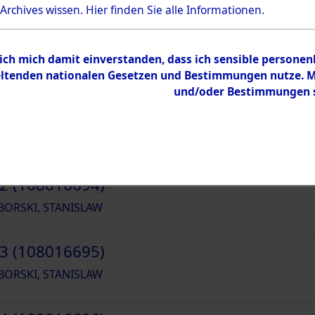
und Erschließung durch Nachforschungen
 Archives wissen.
Hier
finden Sie alle Informationen.
46419
 ich mich damit einverstanden, dass ich sensible persone
tenden nationalen Gesetzen und Bestimmungen nutze. Mir
und/oder Bestimmungen st
1 (108016693)
ORSKI, STANISLAW
2 (108016694)
ORSKI, STANISLAW
3 (108016695)
ORSKI, STANISLAW