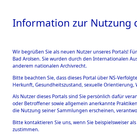
Information zur Nutzung d
Wir begrüßen Sie als neuen Nutzer unseres Portals! Fü
HOME
BESTANDSB
Bad Arolsen. Sie wurden durch den Internationalen Au
anderem nationalen Archivrecht.
BESTÄNDE
4
Akten
fü
Bitte beachten Sie, dass dieses Portal über NS-Verfolgt
Herkunft, Gesundheitszustand, sexuelle Orientierung, 
1.
Inhaftierungsdoku
Als Nutzer dieses Portals sind Sie persönlich dafür ver
WOLBORSKI, STA
mente
oder Betroffener sowie allgemein anerkannte Praktiken
geb. 31. März 1910
1.2.9 Beim ITS
die Nutzung seiner Sammlungen erscheinen, verantwo
verwahrte
Effekten
Land
Bitte
kontaktieren
Sie uns, wenn Sie beispielsweiser a
1.2.9.1
zustimmen.
Weitere Angaben
Effekten aus