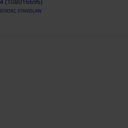
4 (108016696)
ORSKI, STANISLAW