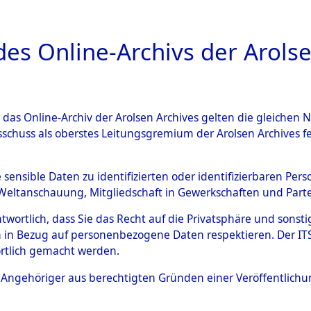
a
A
es Online-Archivs der Arolse
DIGITAL COLLEC
r das Online-Archiv der Arolsen Archives gelten die gleiche
ESCHREIBUNG
PERSONENINDEX
PERSON
sschuss als oberstes Leitungsgremium der Arolsen Archives 
r
WOLBORSKI, STANISLAW
e sensible Daten zu identifizierten oder identifizierbaren Pe
Weltanschauung, Mitgliedschaft in Gewerkschaften und Partei
antwortlich, dass Sie das Recht auf die Privatsphäre und sons
NISLAW
 in Bezug auf personenbezogene Daten respektieren. Der ITS k
rtlich gemacht werden.
Polen
ls Angehöriger aus berechtigten Gründen einer Veröffentlic
Die Personalien des Effekteneigentümer