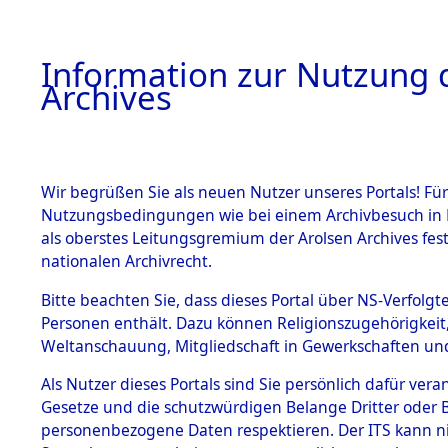
Information zur Nutzung d
Archives
HOME
BESTANDSBESCHREIBUNG
ARCHIVAL
Wir begrüßen Sie als neuen Nutzer unseres Portals! Für
Nutzungsbedingungen wie bei einem Archivbesuch in B
als oberstes Leitungsgremium der Arolsen Archives f
BESTÄNDE
0007 (108
nationalen Archivrecht.
1.
Bitte beachten Sie, dass dieses Portal über NS-Verfolgte
Inhaftierungsdoku
Personen enthält. Dazu können Religionszugehörigkeit,
mente
Weltanschauung, Mitgliedschaft in Gewerkschaften und 
1.2.9 Beim ITS
verwahrte
Als Nutzer dieses Portals sind Sie persönlich dafür vera
Effekten
Gesetze und die schutzwürdigen Belange Dritter oder B
1.2.9.1
personenbezogene Daten respektieren. Der ITS kann nic
Effekten aus