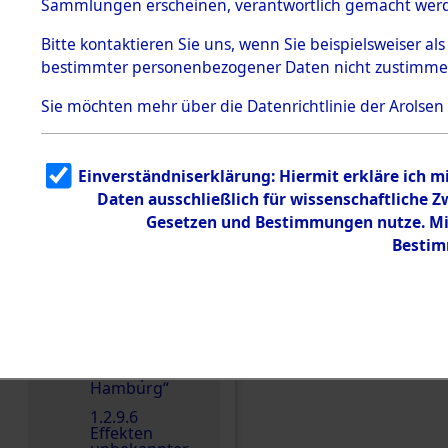
dem KZ
Sammlungen erscheinen, verantwortlich gemacht wer
Dachau
Bitte
kontaktieren
Sie uns, wenn Sie beispielsweiser al
1.2.9.2
Effekten aus
bestimmter personenbezogener Daten nicht zustimme
dem KZ
Dachau,
Sie möchten mehr über die Datenrichtlinie der Arolsen
Bayerisches
Landesentsch
Einen Kommentar schr
ädigungsamt
1.2.9.3
Einverständniserklärung: Hiermit erkläre ich 
Effekten aus
Daten ausschließlich für wissenschaftliche
dem KZ
Neuengamm
Gesetzen und Bestimmungen nutze. Mir
e
Bestim
1.2.9.4
Effekten nicht
identifizierter
Eigentümer
1.2.9.5
Effekten
„Gestapo
Hamburg“
1.2.9.6
Effekten