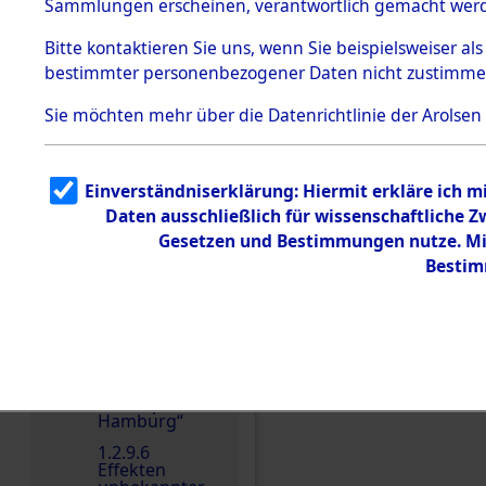
dem KZ
Sammlungen erscheinen, verantwortlich gemacht wer
Dachau
Bitte
kontaktieren
Sie uns, wenn Sie beispielsweiser al
1.2.9.2
Effekten aus
bestimmter personenbezogener Daten nicht zustimme
dem KZ
Dachau,
Sie möchten mehr über die Datenrichtlinie der Arolsen
Bayerisches
Einen Kommentar schr
Landesentsch
ädigungsamt
1.2.9.3
Einverständniserklärung: Hiermit erkläre ich 
Effekten aus
Daten ausschließlich für wissenschaftliche
dem KZ
Neuengamm
Gesetzen und Bestimmungen nutze. Mir
e
Bestim
1.2.9.4
Effekten nicht
identifizierter
Eigentümer
1.2.9.5
Effekten
„Gestapo
Hamburg“
1.2.9.6
Effekten