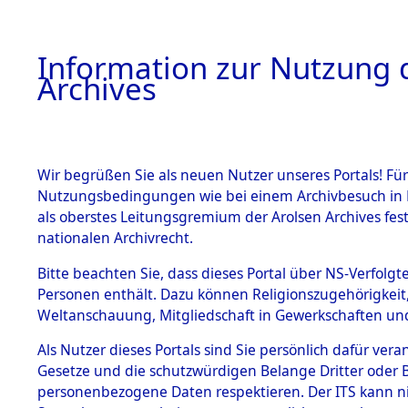
Information zur Nutzung d
Archives
HOME
BESTANDSBESCHREIBUNG
ARCHIVAL
Wir begrüßen Sie als neuen Nutzer unseres Portals! Für
Nutzungsbedingungen wie bei einem Archivbesuch in B
als oberstes Leitungsgremium der Arolsen Archives f
BESTÄNDE
0004 (108
nationalen Archivrecht.
1.
Bitte beachten Sie, dass dieses Portal über NS-Verfolgte
Inhaftierungsdoku
Personen enthält. Dazu können Religionszugehörigkeit,
mente
Weltanschauung, Mitgliedschaft in Gewerkschaften und 
1.2.9 Beim ITS
verwahrte
Als Nutzer dieses Portals sind Sie persönlich dafür vera
Effekten
Gesetze und die schutzwürdigen Belange Dritter oder B
1.2.9.1
personenbezogene Daten respektieren. Der ITS kann nic
Effekten aus