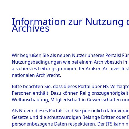
Information zur Nutzung d
Archives
HOME
BESTANDSBESCHREIBUNG
ARCHIVAL
Wir begrüßen Sie als neuen Nutzer unseres Portals! Für
Nutzungsbedingungen wie bei einem Archivbesuch in B
als oberstes Leitungsgremium der Arolsen Archives f
BESTÄNDE
0010 (108
nationalen Archivrecht.
1.
Bitte beachten Sie, dass dieses Portal über NS-Verfolgte
Inhaftierungsdoku
Personen enthält. Dazu können Religionszugehörigkeit,
mente
Weltanschauung, Mitgliedschaft in Gewerkschaften und 
1.2.9 Beim ITS
verwahrte
Als Nutzer dieses Portals sind Sie persönlich dafür vera
Effekten
Gesetze und die schutzwürdigen Belange Dritter oder B
1.2.9.1
personenbezogene Daten respektieren. Der ITS kann nic
Effekten aus