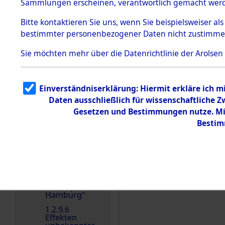
dem KZ
Sammlungen erscheinen, verantwortlich gemacht wer
Dachau
Bitte
kontaktieren
Sie uns, wenn Sie beispielsweiser al
1.2.9.2
Effekten aus
bestimmter personenbezogener Daten nicht zustimme
dem KZ
Dachau,
Sie möchten mehr über die Datenrichtlinie der Arolsen
Bayerisches
Landesentsch
ädigungsamt
Einen Kommentar schr
1.2.9.3
Einverständniserklärung: Hiermit erkläre ich 
Effekten aus
Daten ausschließlich für wissenschaftliche
dem KZ
Neuengamm
Gesetzen und Bestimmungen nutze. Mir
e
Bestim
1.2.9.4
Effekten nicht
identifizierter
Eigentümer
1.2.9.5
Effekten
„Gestapo
Hamburg“
1.2.9.6
Effekten