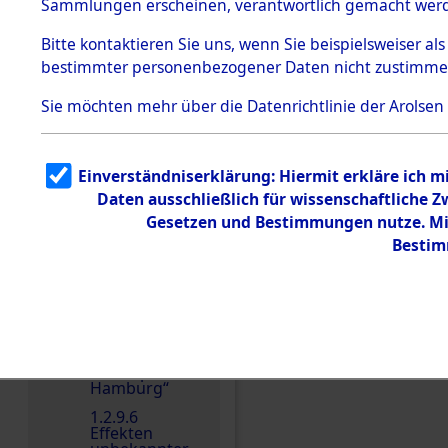
dem KZ
Sammlungen erscheinen, verantwortlich gemacht wer
Dachau
Bitte
kontaktieren
Sie uns, wenn Sie beispielsweiser al
1.2.9.2
Effekten aus
bestimmter personenbezogener Daten nicht zustimme
dem KZ
Dachau,
Sie möchten mehr über die Datenrichtlinie der Arolsen
Bayerisches
Landesentsch
Einen Kommentar schr
ädigungsamt
1.2.9.3
Einverständniserklärung: Hiermit erkläre ich 
Effekten aus
Daten ausschließlich für wissenschaftliche
dem KZ
Neuengamm
Gesetzen und Bestimmungen nutze. Mir
e
Bestim
1.2.9.4
Effekten nicht
identifizierter
Eigentümer
1.2.9.5
Effekten
„Gestapo
Hamburg“
1.2.9.6
Effekten