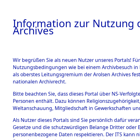
Information zur Nutzung d
Archives
HOME
BESTANDSBESCHREIBUNG
ARCHIVAL
Wir begrüßen Sie als neuen Nutzer unseres Portals! Für
Nutzungsbedingungen wie bei einem Archivbesuch in B
als oberstes Leitungsgremium der Arolsen Archives f
BESTÄNDE
0001 (108
nationalen Archivrecht.
1.
Bitte beachten Sie, dass dieses Portal über NS-Verfolgte
Inhaftierungsdoku
Personen enthält. Dazu können Religionszugehörigkeit,
mente
Weltanschauung, Mitgliedschaft in Gewerkschaften und 
1.2.9 Beim ITS
verwahrte
Als Nutzer dieses Portals sind Sie persönlich dafür vera
Effekten
Gesetze und die schutzwürdigen Belange Dritter oder B
1.2.9.1
personenbezogene Daten respektieren. Der ITS kann nic
Effekten aus