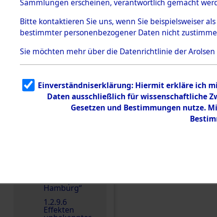
dem KZ
Sammlungen erscheinen, verantwortlich gemacht wer
Dachau
Bitte
kontaktieren
Sie uns, wenn Sie beispielsweiser al
1.2.9.2
Effekten aus
bestimmter personenbezogener Daten nicht zustimme
dem KZ
Dachau,
Sie möchten mehr über die Datenrichtlinie der Arolsen
Bayerisches
Landesentsch
ädigungsamt
1.2.9.3
Einverständniserklärung: Hiermit erkläre ich 
Effekten aus
Daten ausschließlich für wissenschaftliche
dem KZ
Neuengamm
Gesetzen und Bestimmungen nutze. Mir
e
Bestim
Einen Kommentar schr
1.2.9.4
Effekten nicht
identifizierter
Eigentümer
1.2.9.5
Effekten
„Gestapo
Hamburg“
1.2.9.6
Effekten