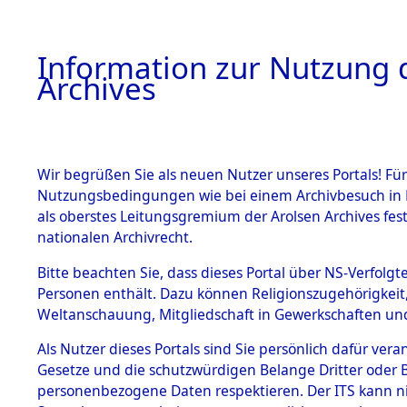
Information zur Nutzung d
Archives
HOME
BESTANDSBESCHREIBUNG
ARCHIVAL
Wir begrüßen Sie als neuen Nutzer unseres Portals! Für
Nutzungsbedingungen wie bei einem Archivbesuch in B
als oberstes Leitungsgremium der Arolsen Archives f
BESTÄNDE
0023 (108
nationalen Archivrecht.
1.
Bitte beachten Sie, dass dieses Portal über NS-Verfolgte
Inhaftierungsdoku
Personen enthält. Dazu können Religionszugehörigkeit,
mente
Weltanschauung, Mitgliedschaft in Gewerkschaften und 
1.2.9 Beim ITS
verwahrte
Als Nutzer dieses Portals sind Sie persönlich dafür vera
Effekten
Gesetze und die schutzwürdigen Belange Dritter oder B
1.2.9.1
personenbezogene Daten respektieren. Der ITS kann nic
Effekten aus