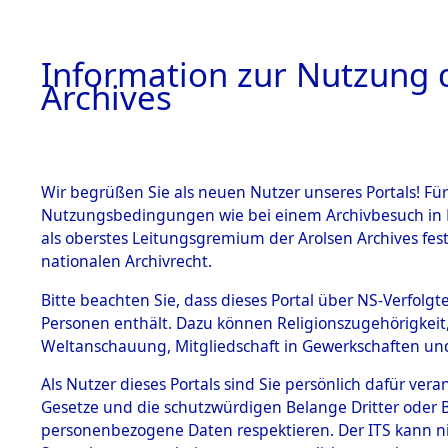
Information zur Nutzung d
Archives
HOME
BESTANDSBESCHREIBUNG
ARCHIVAL
Wir begrüßen Sie als neuen Nutzer unseres Portals! Für
Nutzungsbedingungen wie bei einem Archivbesuch in B
als oberstes Leitungsgremium der Arolsen Archives f
BESTÄNDE
0004 (108
nationalen Archivrecht.
1.
Bitte beachten Sie, dass dieses Portal über NS-Verfolgte
Inhaftierungsdoku
Personen enthält. Dazu können Religionszugehörigkeit,
mente
Weltanschauung, Mitgliedschaft in Gewerkschaften und 
1.2.9 Beim ITS
verwahrte
Als Nutzer dieses Portals sind Sie persönlich dafür vera
Effekten
Gesetze und die schutzwürdigen Belange Dritter oder B
1.2.9.1
personenbezogene Daten respektieren. Der ITS kann nic
Effekten aus