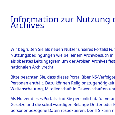
Information zur Nutzung d
Archives
HOME
BESTANDSBESCHREIBUNG
ARCHIVAL
Wir begrüßen Sie als neuen Nutzer unseres Portals! Für
Nutzungsbedingungen wie bei einem Archivbesuch in B
als oberstes Leitungsgremium der Arolsen Archives f
BESTÄNDE
0019 (108
nationalen Archivrecht.
1.
Bitte beachten Sie, dass dieses Portal über NS-Verfolgte
Inhaftierungsdoku
Personen enthält. Dazu können Religionszugehörigkeit,
mente
Weltanschauung, Mitgliedschaft in Gewerkschaften und 
1.2.9 Beim ITS
verwahrte
Als Nutzer dieses Portals sind Sie persönlich dafür vera
Effekten
Gesetze und die schutzwürdigen Belange Dritter oder B
1.2.9.1
personenbezogene Daten respektieren. Der ITS kann nic
Effekten aus