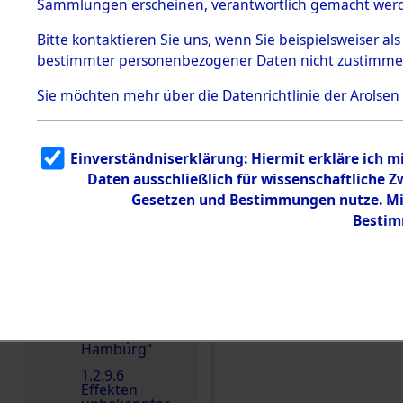
dem KZ
Sammlungen erscheinen, verantwortlich gemacht wer
Dachau
Bitte
kontaktieren
Sie uns, wenn Sie beispielsweiser al
1.2.9.2
Effekten aus
bestimmter personenbezogener Daten nicht zustimme
dem KZ
Dachau,
Sie möchten mehr über die Datenrichtlinie der Arolsen
Bayerisches
Landesentsch
ädigungsamt
1.2.9.3
Einverständniserklärung: Hiermit erkläre ich 
Effekten aus
Einen Kommentar schr
Daten ausschließlich für wissenschaftliche
dem KZ
Neuengamm
Gesetzen und Bestimmungen nutze. Mir
e
Bestim
1.2.9.4
Effekten nicht
identifizierter
Eigentümer
1.2.9.5
Effekten
„Gestapo
Hamburg“
1.2.9.6
Effekten