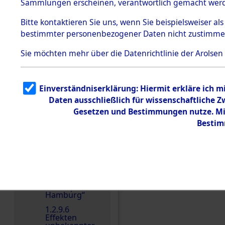
dem KZ
Sammlungen erscheinen, verantwortlich gemacht wer
Dachau
Bitte
kontaktieren
Sie uns, wenn Sie beispielsweiser al
1.2.9.2
Effekten aus
bestimmter personenbezogener Daten nicht zustimme
dem KZ
Dachau,
Sie möchten mehr über die Datenrichtlinie der Arolsen
Bayerisches
Landesentsch
Einen Kommentar schr
ädigungsamt
1.2.9.3
Einverständniserklärung: Hiermit erkläre ich 
Effekten aus
Daten ausschließlich für wissenschaftliche
dem KZ
Neuengamm
Gesetzen und Bestimmungen nutze. Mir
e
Bestim
1.2.9.4
Effekten nicht
identifizierter
Eigentümer
1.2.9.5
Effekten
„Gestapo
Hamburg“
1.2.9.6
Effekten