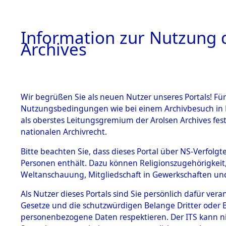
Information zur Nutzung d
Archives
HOME
BESTANDSBESCHREIBUNG
ARCHIVAL
Wir begrüßen Sie als neuen Nutzer unseres Portals! Für
Nutzungsbedingungen wie bei einem Archivbesuch in B
als oberstes Leitungsgremium der Arolsen Archives f
BESTÄNDE
0001 (108
nationalen Archivrecht.
1.
Bitte beachten Sie, dass dieses Portal über NS-Verfolgte
Inhaftierungsdoku
Personen enthält. Dazu können Religionszugehörigkeit,
mente
Weltanschauung, Mitgliedschaft in Gewerkschaften und 
1.2.9 Beim ITS
verwahrte
Als Nutzer dieses Portals sind Sie persönlich dafür vera
Effekten
Gesetze und die schutzwürdigen Belange Dritter oder B
1.2.9.1
personenbezogene Daten respektieren. Der ITS kann nic
Effekten aus