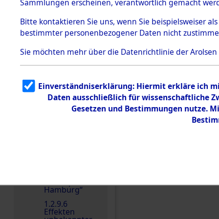
dem KZ
Sammlungen erscheinen, verantwortlich gemacht wer
Dachau
Bitte
kontaktieren
Sie uns, wenn Sie beispielsweiser al
1.2.9.2
Effekten aus
bestimmter personenbezogener Daten nicht zustimme
dem KZ
Dachau,
Einen Kommentar schr
Sie möchten mehr über die Datenrichtlinie der Arolsen
Bayerisches
Landesentsch
ädigungsamt
1.2.9.3
Einverständniserklärung: Hiermit erkläre ich 
Effekten aus
Daten ausschließlich für wissenschaftliche
dem KZ
Neuengamm
Gesetzen und Bestimmungen nutze. Mir
e
Bestim
1.2.9.4
Effekten nicht
identifizierter
Eigentümer
1.2.9.5
Effekten
„Gestapo
Hamburg“
1.2.9.6
Effekten