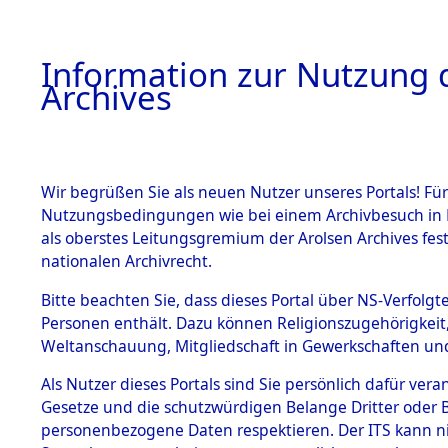
Information zur Nutzung d
Archives
HOME
BESTANDSBESCHREIBUNG
ARCHIVAL
Wir begrüßen Sie als neuen Nutzer unseres Portals! Für
Nutzungsbedingungen wie bei einem Archivbesuch in B
als oberstes Leitungsgremium der Arolsen Archives f
BESTÄNDE
0007 (108
nationalen Archivrecht.
1.
Bitte beachten Sie, dass dieses Portal über NS-Verfolgte
Inhaftierungsdoku
Personen enthält. Dazu können Religionszugehörigkeit,
mente
Weltanschauung, Mitgliedschaft in Gewerkschaften und 
1.2.9 Beim ITS
verwahrte
Als Nutzer dieses Portals sind Sie persönlich dafür vera
Effekten
Gesetze und die schutzwürdigen Belange Dritter oder B
1.2.9.1
personenbezogene Daten respektieren. Der ITS kann nic
Effekten aus