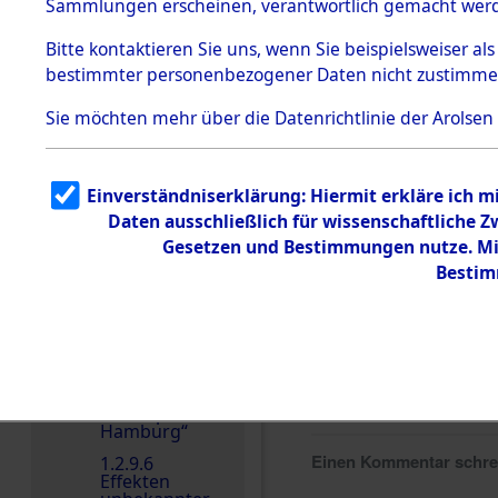
dem KZ
Sammlungen erscheinen, verantwortlich gemacht wer
Dachau
Bitte
kontaktieren
Sie uns, wenn Sie beispielsweiser al
1.2.9.2
Effekten aus
bestimmter personenbezogener Daten nicht zustimme
dem KZ
Dachau,
Sie möchten mehr über die Datenrichtlinie der Arolsen
Bayerisches
Landesentsch
ädigungsamt
1.2.9.3
Einverständniserklärung: Hiermit erkläre ich 
Effekten aus
Daten ausschließlich für wissenschaftliche
dem KZ
Neuengamm
Gesetzen und Bestimmungen nutze. Mir
e
Bestim
1.2.9.4
Effekten nicht
identifizierter
Eigentümer
1.2.9.5
Effekten
„Gestapo
Hamburg“
Einen Kommentar schr
1.2.9.6
Effekten