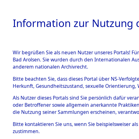
Information zur Nutzung d
Wir begrüßen Sie als neuen Nutzer unseres Portals! Fü
HOME
BESTANDSB
Bad Arolsen. Sie wurden durch den Internationalen Au
anderem nationalen Archivrecht.
BESTÄNDE
0020 (108
Bitte beachten Sie, dass dieses Portal über NS-Verfolgt
Herkunft, Gesundheitszustand, sexuelle Orientierung, 
1.
Inhaftierungsdoku
Als Nutzer dieses Portals sind Sie persönlich dafür ver
mente
oder Betroffener sowie allgemein anerkannte Praktiken
1.2.9 Beim ITS
die Nutzung seiner Sammlungen erscheinen, verantwo
verwahrte
Effekten
Bitte
kontaktieren
Sie uns, wenn Sie beispielsweiser a
1.2.9.1
zustimmen.
Effekten aus