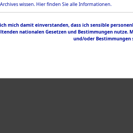
 Archives wissen.
Hier
finden Sie alle Informationen.
 ich mich damit einverstanden, dass ich sensible persone
tenden nationalen Gesetzen und Bestimmungen nutze. Mir
und/oder Bestimmungen st
eiben →
0020 (108593116)