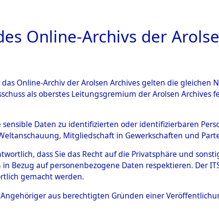
a
A
es Online-Archivs der Arolse
DIGITAL COLLEC
r das Online-Archiv der Arolsen Archives gelten die gleiche
ESCHREIBUNG
ARCHIVALE
ÜBERSICHT
BILD
sschuss als oberstes Leitungsgremium der Arolsen Archives 
593116)
e sensible Daten zu identifizierten oder identifizierbaren Pe
Weltanschauung, Mitgliedschaft in Gewerkschaften und Partei
antwortlich, dass Sie das Recht auf die Privatsphäre und sons
0020 (108593116)
 in Bezug auf personenbezogene Daten respektieren. Der ITS k
rtlich gemacht werden.
Person
UNBEKANN
ls Angehöriger aus berechtigten Gründen einer Veröffentlic