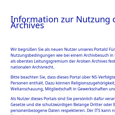
Information zur Nutzung d
Archives
HOME
BESTANDSBESCHREIBUNG
ARCHIVAL
Wir begrüßen Sie als neuen Nutzer unseres Portals! Für
Nutzungsbedingungen wie bei einem Archivbesuch in B
als oberstes Leitungsgremium der Arolsen Archives f
BESTÄNDE
0008 (108
nationalen Archivrecht.
1.
Bitte beachten Sie, dass dieses Portal über NS-Verfolgte
Inhaftierungsdoku
Personen enthält. Dazu können Religionszugehörigkeit,
mente
Weltanschauung, Mitgliedschaft in Gewerkschaften und 
1.2.9 Beim ITS
verwahrte
Als Nutzer dieses Portals sind Sie persönlich dafür vera
Effekten
Gesetze und die schutzwürdigen Belange Dritter oder B
1.2.9.1
personenbezogene Daten respektieren. Der ITS kann nic
Effekten aus