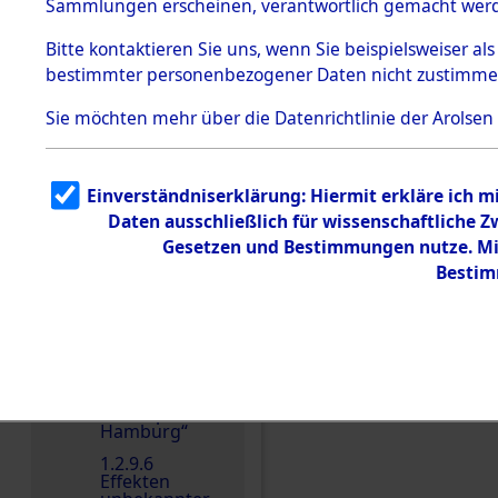
dem KZ
Sammlungen erscheinen, verantwortlich gemacht wer
Dachau
Bitte
kontaktieren
Sie uns, wenn Sie beispielsweiser al
1.2.9.2
Effekten aus
bestimmter personenbezogener Daten nicht zustimme
dem KZ
Dachau,
Sie möchten mehr über die Datenrichtlinie der Arolsen
Bayerisches
Landesentsch
ädigungsamt
Einen Kommentar schr
1.2.9.3
Einverständniserklärung: Hiermit erkläre ich 
Effekten aus
Daten ausschließlich für wissenschaftliche
dem KZ
Neuengamm
Gesetzen und Bestimmungen nutze. Mir
e
Bestim
1.2.9.4
Effekten nicht
identifizierter
Eigentümer
1.2.9.5
Effekten
„Gestapo
Hamburg“
1.2.9.6
Effekten