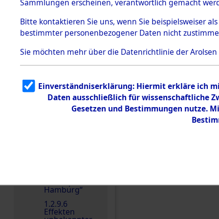
dem KZ
Sammlungen erscheinen, verantwortlich gemacht wer
Dachau
Bitte
kontaktieren
Sie uns, wenn Sie beispielsweiser al
1.2.9.2
Effekten aus
bestimmter personenbezogener Daten nicht zustimme
dem KZ
Dachau,
Sie möchten mehr über die Datenrichtlinie der Arolsen
Bayerisches
Landesentsch
Einen Kommentar schr
ädigungsamt
1.2.9.3
Einverständniserklärung: Hiermit erkläre ich 
Effekten aus
Daten ausschließlich für wissenschaftliche
dem KZ
Neuengamm
Gesetzen und Bestimmungen nutze. Mir
e
Bestim
1.2.9.4
Effekten nicht
identifizierter
Eigentümer
1.2.9.5
Effekten
„Gestapo
Hamburg“
1.2.9.6
Effekten