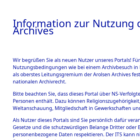
Information zur Nutzung d
Archives
HOME
BESTANDSBESCHREIBUNG
ARCHIVAL
Wir begrüßen Sie als neuen Nutzer unseres Portals! Für
Nutzungsbedingungen wie bei einem Archivbesuch in B
als oberstes Leitungsgremium der Arolsen Archives f
BESTÄNDE
0015 (108
nationalen Archivrecht.
1.
Bitte beachten Sie, dass dieses Portal über NS-Verfolgte
Inhaftierungsdoku
Personen enthält. Dazu können Religionszugehörigkeit,
mente
Weltanschauung, Mitgliedschaft in Gewerkschaften und 
1.2.9 Beim ITS
verwahrte
Als Nutzer dieses Portals sind Sie persönlich dafür vera
Effekten
Gesetze und die schutzwürdigen Belange Dritter oder B
1.2.9.1
personenbezogene Daten respektieren. Der ITS kann nic
Effekten aus