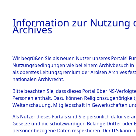
Information zur Nutzung d
Archives
HOME
BESTANDSBESCHREIBUNG
ARCHIVAL
Wir begrüßen Sie als neuen Nutzer unseres Portals! Für
Nutzungsbedingungen wie bei einem Archivbesuch in B
als oberstes Leitungsgremium der Arolsen Archives f
BESTÄNDE
0018 (108
nationalen Archivrecht.
1.
Bitte beachten Sie, dass dieses Portal über NS-Verfolgte
Inhaftierungsdoku
Personen enthält. Dazu können Religionszugehörigkeit,
mente
Weltanschauung, Mitgliedschaft in Gewerkschaften und 
1.2.9 Beim ITS
verwahrte
Als Nutzer dieses Portals sind Sie persönlich dafür vera
Effekten
Gesetze und die schutzwürdigen Belange Dritter oder B
1.2.9.1
personenbezogene Daten respektieren. Der ITS kann nic
Effekten aus