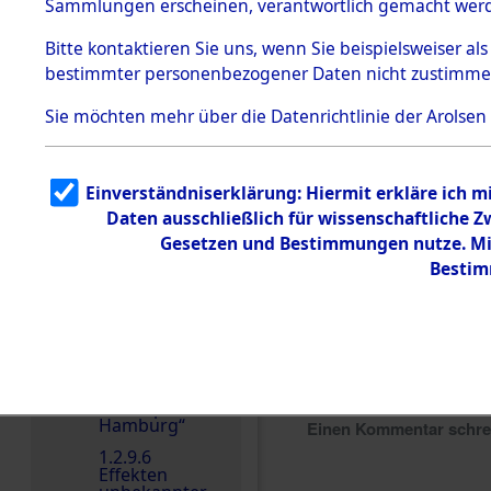
dem KZ
Sammlungen erscheinen, verantwortlich gemacht wer
Dachau
Bitte
kontaktieren
Sie uns, wenn Sie beispielsweiser al
1.2.9.2
Effekten aus
bestimmter personenbezogener Daten nicht zustimme
dem KZ
Dachau,
Sie möchten mehr über die Datenrichtlinie der Arolsen
Bayerisches
Landesentsch
ädigungsamt
1.2.9.3
Einverständniserklärung: Hiermit erkläre ich 
Effekten aus
Daten ausschließlich für wissenschaftliche
dem KZ
Neuengamm
Gesetzen und Bestimmungen nutze. Mir
e
Bestim
1.2.9.4
Effekten nicht
identifizierter
Eigentümer
1.2.9.5
Effekten
„Gestapo
Hamburg“
Einen Kommentar schr
1.2.9.6
Effekten