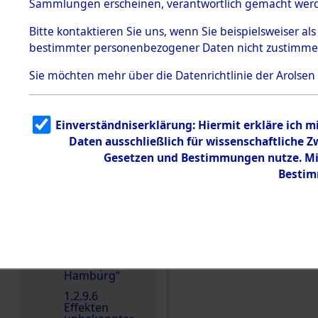
dem KZ
Sammlungen erscheinen, verantwortlich gemacht wer
Dachau
Bitte
kontaktieren
Sie uns, wenn Sie beispielsweiser al
1.2.9.2
Effekten aus
bestimmter personenbezogener Daten nicht zustimme
dem KZ
Dachau,
Sie möchten mehr über die Datenrichtlinie der Arolsen
Bayerisches
Landesentsch
ädigungsamt
1.2.9.3
Einverständniserklärung: Hiermit erkläre ich 
Effekten aus
Daten ausschließlich für wissenschaftliche
dem KZ
Neuengamm
Gesetzen und Bestimmungen nutze. Mir
e
Einen Kommentar schr
Bestim
1.2.9.4
Effekten nicht
identifizierter
Eigentümer
1.2.9.5
Effekten
„Gestapo
Hamburg“
1.2.9.6
Effekten