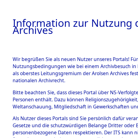
Information zur Nutzung d
Archives
HOME
BESTANDSBESCHREIBUNG
ARCHIVAL
Wir begrüßen Sie als neuen Nutzer unseres Portals! Für
Nutzungsbedingungen wie bei einem Archivbesuch in B
als oberstes Leitungsgremium der Arolsen Archives f
BESTÄNDE
0020 (108
nationalen Archivrecht.
1.
Bitte beachten Sie, dass dieses Portal über NS-Verfolgte
Inhaftierungsdoku
Personen enthält. Dazu können Religionszugehörigkeit,
mente
Weltanschauung, Mitgliedschaft in Gewerkschaften und 
1.2.9 Beim ITS
verwahrte
Als Nutzer dieses Portals sind Sie persönlich dafür vera
Effekten
Gesetze und die schutzwürdigen Belange Dritter oder B
1.2.9.1
personenbezogene Daten respektieren. Der ITS kann nic
Effekten aus