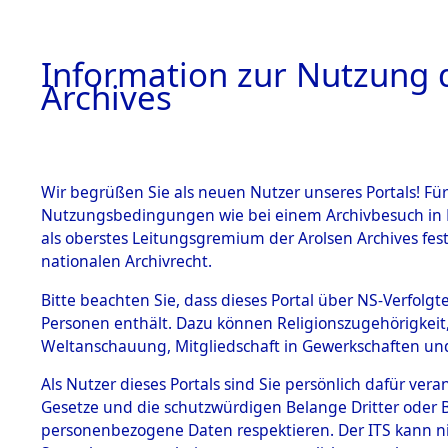
Information zur Nutzung d
Archives
HOME
BESTANDSBESCHREIBUNG
ARCHIVAL
Wir begrüßen Sie als neuen Nutzer unseres Portals! Für
Nutzungsbedingungen wie bei einem Archivbesuch in B
als oberstes Leitungsgremium der Arolsen Archives f
BESTÄNDE
0022 (108
nationalen Archivrecht.
1.
Bitte beachten Sie, dass dieses Portal über NS-Verfolgte
Inhaftierungsdoku
Personen enthält. Dazu können Religionszugehörigkeit,
mente
Weltanschauung, Mitgliedschaft in Gewerkschaften und 
1.2.9 Beim ITS
verwahrte
Als Nutzer dieses Portals sind Sie persönlich dafür vera
Effekten
Gesetze und die schutzwürdigen Belange Dritter oder B
1.2.9.1
personenbezogene Daten respektieren. Der ITS kann nic
Effekten aus