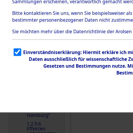
dem KZ
Sammlungen erscheinen, verantwortlich gemacht wer
Dachau
Bitte
kontaktieren
Sie uns, wenn Sie beispielsweiser al
1.2.9.2
Effekten aus
bestimmter personenbezogener Daten nicht zustimme
dem KZ
Dachau,
Sie möchten mehr über die Datenrichtlinie der Arolsen
Bayerisches
Landesentsch
ädigungsamt
1.2.9.3
Einverständniserklärung: Hiermit erkläre ich 
Effekten aus
Daten ausschließlich für wissenschaftliche
dem KZ
Neuengamm
Gesetzen und Bestimmungen nutze. Mir
Einen Kommentar schr
e
Bestim
1.2.9.4
Effekten nicht
identifizierter
Eigentümer
1.2.9.5
Effekten
„Gestapo
Hamburg“
1.2.9.6
Effekten