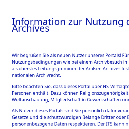
Information zur Nutzung d
Archives
HOME
BESTANDSBESCHREIBUNG
ARCHIVAL
Wir begrüßen Sie als neuen Nutzer unseres Portals! Für
Nutzungsbedingungen wie bei einem Archivbesuch in B
als oberstes Leitungsgremium der Arolsen Archives f
BESTÄNDE
0022 (108
nationalen Archivrecht.
1.
Bitte beachten Sie, dass dieses Portal über NS-Verfolgte
Inhaftierungsdoku
Personen enthält. Dazu können Religionszugehörigkeit,
mente
Weltanschauung, Mitgliedschaft in Gewerkschaften und 
1.2.9 Beim ITS
verwahrte
Als Nutzer dieses Portals sind Sie persönlich dafür vera
Effekten
Gesetze und die schutzwürdigen Belange Dritter oder B
1.2.9.1
personenbezogene Daten respektieren. Der ITS kann nic
Effekten aus