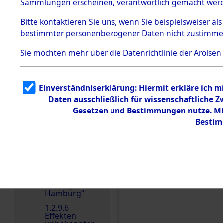
dem KZ
Sammlungen erscheinen, verantwortlich gemacht wer
Dachau
Bitte
kontaktieren
Sie uns, wenn Sie beispielsweiser al
1.2.9.2
Effekten aus
bestimmter personenbezogener Daten nicht zustimme
dem KZ
Dachau,
Sie möchten mehr über die Datenrichtlinie der Arolsen
Bayerisches
Landesentsch
ädigungsamt
1.2.9.3
Einverständniserklärung: Hiermit erkläre ich 
Effekten aus
Daten ausschließlich für wissenschaftliche
dem KZ
Neuengamm
Gesetzen und Bestimmungen nutze. Mir
e
Bestim
1.2.9.4
Effekten nicht
identifizierter
Eigentümer
Einen Kommentar schr
1.2.9.5
Effekten
„Gestapo
Hamburg“
1.2.9.6
Effekten