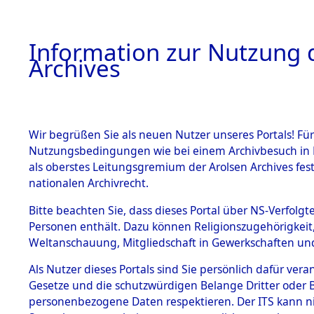
Information zur Nutzung d
Archives
HOME
BESTANDSBESCHREIBUNG
ARCHIVAL
Wir begrüßen Sie als neuen Nutzer unseres Portals! Für
Nutzungsbedingungen wie bei einem Archivbesuch in B
als oberstes Leitungsgremium der Arolsen Archives f
BESTÄNDE
0001 (108
nationalen Archivrecht.
1.
Bitte beachten Sie, dass dieses Portal über NS-Verfolgte
Inhaftierungsdoku
Personen enthält. Dazu können Religionszugehörigkeit,
mente
Weltanschauung, Mitgliedschaft in Gewerkschaften und 
1.2.9 Beim ITS
verwahrte
Als Nutzer dieses Portals sind Sie persönlich dafür vera
Effekten
Gesetze und die schutzwürdigen Belange Dritter oder B
1.2.9.1
personenbezogene Daten respektieren. Der ITS kann nic
Effekten aus