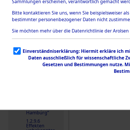
dem KZ
Sammlungen erscheinen, verantwortlich gemacht wer
Dachau
Bitte
kontaktieren
Sie uns, wenn Sie beispielsweiser al
1.2.9.2
Effekten aus
bestimmter personenbezogener Daten nicht zustimme
dem KZ
Dachau,
Sie möchten mehr über die Datenrichtlinie der Arolsen
Bayerisches
Landesentsch
Einen Kommentar schr
ädigungsamt
1.2.9.3
Einverständniserklärung: Hiermit erkläre ich 
Effekten aus
Daten ausschließlich für wissenschaftliche
dem KZ
Neuengamm
Gesetzen und Bestimmungen nutze. Mir
e
Bestim
1.2.9.4
Effekten nicht
identifizierter
Eigentümer
1.2.9.5
Effekten
„Gestapo
Hamburg“
1.2.9.6
Effekten