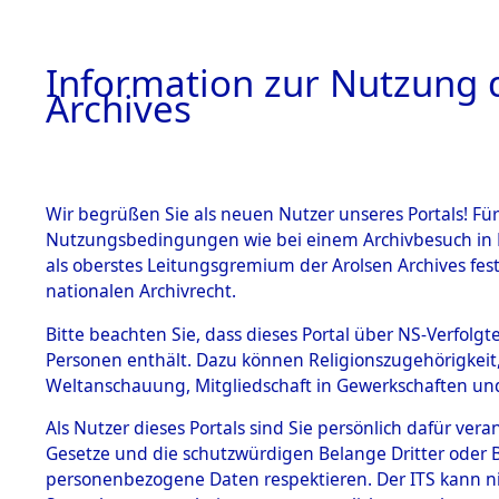
Information zur Nutzung d
Archives
HOME
BESTANDSBESCHREIBUNG
ARCHIVAL
Wir begrüßen Sie als neuen Nutzer unseres Portals! Für
Nutzungsbedingungen wie bei einem Archivbesuch in B
als oberstes Leitungsgremium der Arolsen Archives f
BESTÄNDE
0006 (108
nationalen Archivrecht.
1.
Bitte beachten Sie, dass dieses Portal über NS-Verfolgte
Inhaftierungsdoku
Personen enthält. Dazu können Religionszugehörigkeit,
mente
Weltanschauung, Mitgliedschaft in Gewerkschaften und 
1.2.9 Beim ITS
verwahrte
Als Nutzer dieses Portals sind Sie persönlich dafür vera
Effekten
Gesetze und die schutzwürdigen Belange Dritter oder B
1.2.9.1
personenbezogene Daten respektieren. Der ITS kann nic
Effekten aus