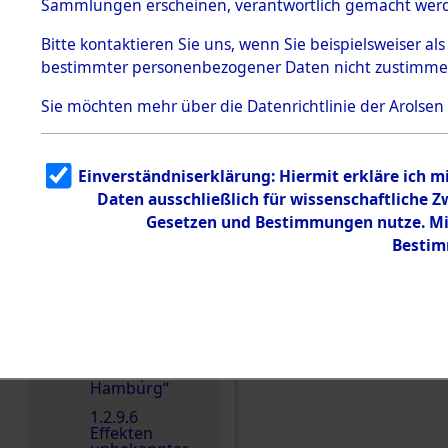
dem KZ
Sammlungen erscheinen, verantwortlich gemacht wer
Dachau
Bitte
kontaktieren
Sie uns, wenn Sie beispielsweiser al
1.2.9.2
Effekten aus
bestimmter personenbezogener Daten nicht zustimme
dem KZ
Dachau,
Sie möchten mehr über die Datenrichtlinie der Arolsen
Bayerisches
Landesentsch
ädigungsamt
Einen Kommentar schr
1.2.9.3
Einverständniserklärung: Hiermit erkläre ich 
Effekten aus
Daten ausschließlich für wissenschaftliche
dem KZ
Neuengamm
Gesetzen und Bestimmungen nutze. Mir
e
Bestim
1.2.9.4
Effekten nicht
identifizierter
Eigentümer
1.2.9.5
Effekten
„Gestapo
Hamburg“
1.2.9.6
Effekten