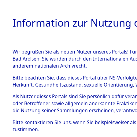
Information zur Nutzung d
Wir begrüßen Sie als neuen Nutzer unseres Portals! Fü
HOME
BESTANDSB
Bad Arolsen. Sie wurden durch den Internationalen Au
anderem nationalen Archivrecht.
BESTÄNDE
0001 (108
Bitte beachten Sie, dass dieses Portal über NS-Verfolgt
Herkunft, Gesundheitszustand, sexuelle Orientierung, 
1.
Inhaftierungsdoku
Als Nutzer dieses Portals sind Sie persönlich dafür ver
mente
oder Betroffener sowie allgemein anerkannte Praktiken
1.2.9 Beim ITS
die Nutzung seiner Sammlungen erscheinen, verantwo
verwahrte
Effekten
Bitte
kontaktieren
Sie uns, wenn Sie beispielsweiser a
1.2.9.1
zustimmen.
Effekten aus