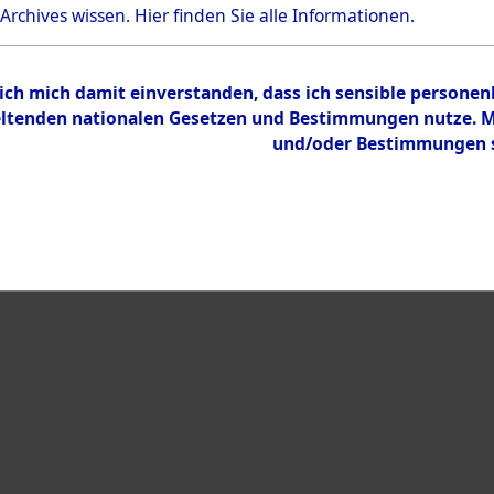
 Archives wissen.
Hier
finden Sie alle Informationen.
 ich mich damit einverstanden, dass ich sensible persone
tenden nationalen Gesetzen und Bestimmungen nutze. Mir
und/oder Bestimmungen st
eiben →
0001 (108593358)