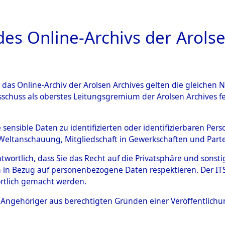
a
A
es Online-Archivs der Arolse
DIGITAL COLLEC
r das Online-Archiv der Arolsen Archives gelten die gleiche
ESCHREIBUNG
ARCHIVALE
ÜBERSICHT
BILD
sschuss als oberstes Leitungsgremium der Arolsen Archives 
593358)
e sensible Daten zu identifizierten oder identifizierbaren Pe
Weltanschauung, Mitgliedschaft in Gewerkschaften und Partei
antwortlich, dass Sie das Recht auf die Privatsphäre und sons
0001 (108593358)
 in Bezug auf personenbezogene Daten respektieren. Der ITS k
rtlich gemacht werden.
Person
UNBEKANN
ls Angehöriger aus berechtigten Gründen einer Veröffentlic