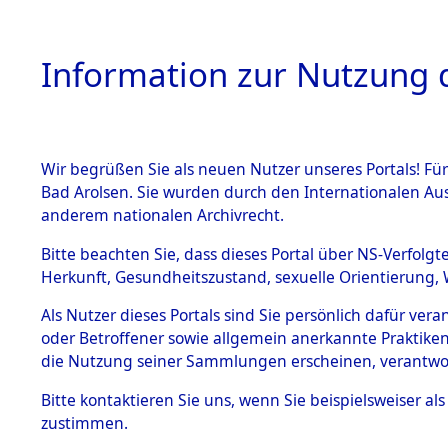
Information zur Nutzung d
Wir begrüßen Sie als neuen Nutzer unseres Portals! Fü
HOME
BESTANDSB
Bad Arolsen. Sie wurden durch den Internationalen Au
anderem nationalen Archivrecht.
BESTÄNDE
0003 (108
Bitte beachten Sie, dass dieses Portal über NS-Verfolgt
Herkunft, Gesundheitszustand, sexuelle Orientierung, 
1.
Inhaftierungsdoku
Als Nutzer dieses Portals sind Sie persönlich dafür ver
mente
oder Betroffener sowie allgemein anerkannte Praktiken
1.2.9 Beim ITS
die Nutzung seiner Sammlungen erscheinen, verantwo
verwahrte
Effekten
Bitte
kontaktieren
Sie uns, wenn Sie beispielsweiser a
1.2.9.1
zustimmen.
Effekten aus