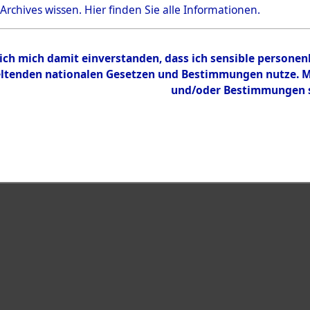
 Archives wissen.
Hier
finden Sie alle Informationen.
 ich mich damit einverstanden, dass ich sensible persone
tenden nationalen Gesetzen und Bestimmungen nutze. Mir
und/oder Bestimmungen st
eiben →
0003 (108593360)