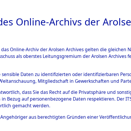
a
A
es Online-Archivs der Arolse
DIGITAL COLLEC
r das Online-Archiv der Arolsen Archives gelten die gleiche
ESCHREIBUNG
ARCHIVALE
ÜBERSICHT
BILD
sschuss als oberstes Leitungsgremium der Arolsen Archives 
593360)
e sensible Daten zu identifizierten oder identifizierbaren Pe
Weltanschauung, Mitgliedschaft in Gewerkschaften und Partei
antwortlich, dass Sie das Recht auf die Privatsphäre und sons
0003 (108593360)
 in Bezug auf personenbezogene Daten respektieren. Der ITS k
rtlich gemacht werden.
Person
UNBEKANN
ls Angehöriger aus berechtigten Gründen einer Veröffentlic