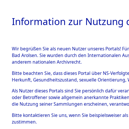
Information zur Nutzung d
Wir begrüßen Sie als neuen Nutzer unseres Portals! Fü
HOME
BESTANDSB
Bad Arolsen. Sie wurden durch den Internationalen Au
anderem nationalen Archivrecht.
BESTÄNDE
0006 (108
Bitte beachten Sie, dass dieses Portal über NS-Verfolgt
Herkunft, Gesundheitszustand, sexuelle Orientierung, 
1.
Inhaftierungsdoku
Als Nutzer dieses Portals sind Sie persönlich dafür ver
mente
oder Betroffener sowie allgemein anerkannte Praktiken
1.2.9 Beim ITS
die Nutzung seiner Sammlungen erscheinen, verantwo
verwahrte
Effekten
Bitte
kontaktieren
Sie uns, wenn Sie beispielsweiser a
1.2.9.1
zustimmen.
Effekten aus