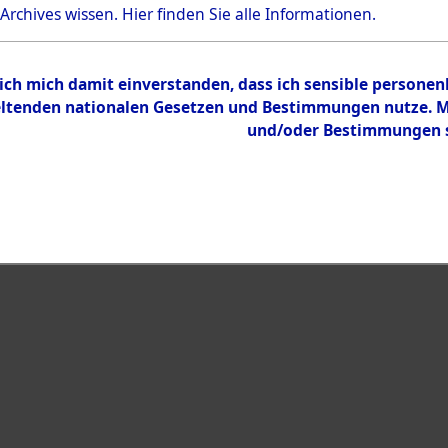
 Archives wissen.
Hier
finden Sie alle Informationen.
 ich mich damit einverstanden, dass ich sensible persone
eiben →
0006 (108593388)
tenden nationalen Gesetzen und Bestimmungen nutze. Mir
und/oder Bestimmungen st