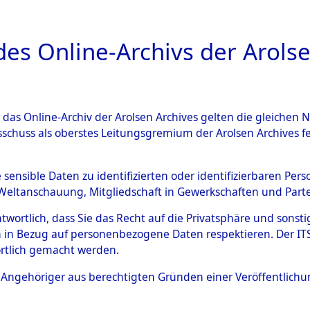
a
A
es Online-Archivs der Arolse
DIGITAL COLLEC
r das Online-Archiv der Arolsen Archives gelten die gleiche
ESCHREIBUNG
ARCHIVALE
ÜBERSICHT
BILD
sschuss als oberstes Leitungsgremium der Arolsen Archives 
593388)
e sensible Daten zu identifizierten oder identifizierbaren Pe
Weltanschauung, Mitgliedschaft in Gewerkschaften und Partei
antwortlich, dass Sie das Recht auf die Privatsphäre und sons
0006 (108593388)
 in Bezug auf personenbezogene Daten respektieren. Der ITS k
rtlich gemacht werden.
Person
UNBEKANN
ls Angehöriger aus berechtigten Gründen einer Veröffentlic