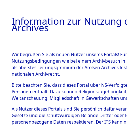
Information zur Nutzung d
Archives
HOME
BESTANDSBESCHREIBUNG
ARCHIVAL
Wir begrüßen Sie als neuen Nutzer unseres Portals! Für
Nutzungsbedingungen wie bei einem Archivbesuch in B
als oberstes Leitungsgremium der Arolsen Archives f
BESTÄNDE
0005 (108
nationalen Archivrecht.
1.
Bitte beachten Sie, dass dieses Portal über NS-Verfolgte
Inhaftierungsdoku
Personen enthält. Dazu können Religionszugehörigkeit,
mente
Weltanschauung, Mitgliedschaft in Gewerkschaften und 
1.2.9 Beim ITS
verwahrte
Als Nutzer dieses Portals sind Sie persönlich dafür vera
Effekten
Gesetze und die schutzwürdigen Belange Dritter oder B
1.2.9.1
personenbezogene Daten respektieren. Der ITS kann nic
Effekten aus