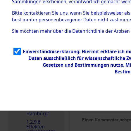
dem KZ
Sammlungen erscheinen, verantwortlich gemacht wer
Dachau
Bitte
kontaktieren
Sie uns, wenn Sie beispielsweiser al
1.2.9.2
Effekten aus
bestimmter personenbezogener Daten nicht zustimme
dem KZ
Dachau,
Sie möchten mehr über die Datenrichtlinie der Arolsen
Bayerisches
Landesentsch
ädigungsamt
1.2.9.3
Einverständniserklärung: Hiermit erkläre ich 
Effekten aus
Daten ausschließlich für wissenschaftliche
dem KZ
Neuengamm
Gesetzen und Bestimmungen nutze. Mir
e
Bestim
1.2.9.4
Effekten nicht
identifizierter
Eigentümer
1.2.9.5
Effekten
„Gestapo
Hamburg“
Einen Kommentar schr
1.2.9.6
Effekten