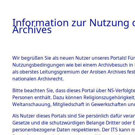
Information zur Nutzung d
Archives
HOME
BESTANDSBESCHREIBUNG
ARCHIVAL
Wir begrüßen Sie als neuen Nutzer unseres Portals! Für
Nutzungsbedingungen wie bei einem Archivbesuch in B
als oberstes Leitungsgremium der Arolsen Archives f
BESTÄNDE
0009 (108
nationalen Archivrecht.
1.
Bitte beachten Sie, dass dieses Portal über NS-Verfolgte
Inhaftierungsdoku
Personen enthält. Dazu können Religionszugehörigkeit,
mente
Weltanschauung, Mitgliedschaft in Gewerkschaften und 
1.2.9 Beim ITS
verwahrte
Als Nutzer dieses Portals sind Sie persönlich dafür vera
Effekten
Gesetze und die schutzwürdigen Belange Dritter oder B
1.2.9.1
personenbezogene Daten respektieren. Der ITS kann nic
Effekten aus