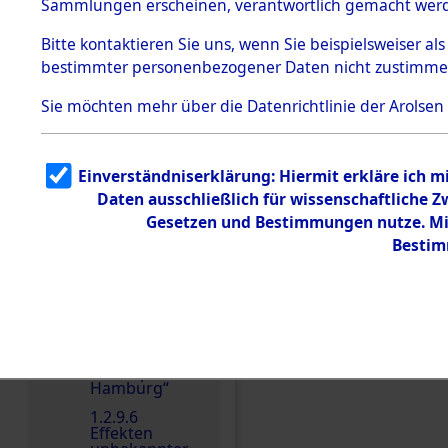
dem KZ
Sammlungen erscheinen, verantwortlich gemacht wer
Dachau
Bitte
kontaktieren
Sie uns, wenn Sie beispielsweiser al
1.2.9.2
Effekten aus
bestimmter personenbezogener Daten nicht zustimme
dem KZ
Dachau,
Sie möchten mehr über die Datenrichtlinie der Arolsen
Bayerisches
Landesentsch
ädigungsamt
1.2.9.3
Einverständniserklärung: Hiermit erkläre ich 
Effekten aus
Daten ausschließlich für wissenschaftliche
dem KZ
Einen Kommentar schr
Neuengamm
Gesetzen und Bestimmungen nutze. Mir
e
Bestim
1.2.9.4
Effekten nicht
identifizierter
Eigentümer
1.2.9.5
Effekten
„Gestapo
Hamburg“
1.2.9.6
Effekten