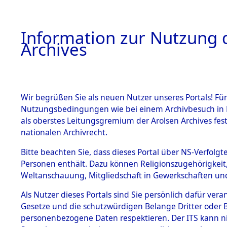
Information zur Nutzung d
Archives
HOME
BESTANDSBESCHREIBUNG
ARCHIVAL
Wir begrüßen Sie als neuen Nutzer unseres Portals! Für
Nutzungsbedingungen wie bei einem Archivbesuch in B
als oberstes Leitungsgremium der Arolsen Archives f
BESTÄNDE
0009 (108
nationalen Archivrecht.
1.
Bitte beachten Sie, dass dieses Portal über NS-Verfolgte
Inhaftierungsdoku
Personen enthält. Dazu können Religionszugehörigkeit,
mente
Weltanschauung, Mitgliedschaft in Gewerkschaften und 
1.2.9 Beim ITS
verwahrte
Als Nutzer dieses Portals sind Sie persönlich dafür vera
Effekten
Gesetze und die schutzwürdigen Belange Dritter oder B
1.2.9.1
personenbezogene Daten respektieren. Der ITS kann nic
Effekten aus