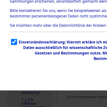
dem KZ
Sammlungen erscheinen, verantwortlich gemacht wer
Dachau
Bitte
kontaktieren
Sie uns, wenn Sie beispielsweiser al
1.2.9.2
Effekten aus
bestimmter personenbezogener Daten nicht zustimme
dem KZ
Dachau,
Sie möchten mehr über die Datenrichtlinie der Arolsen
Bayerisches
Landesentsch
ädigungsamt
1.2.9.3
Einverständniserklärung: Hiermit erkläre ich 
Effekten aus
Daten ausschließlich für wissenschaftliche
dem KZ
Neuengamm
Gesetzen und Bestimmungen nutze. Mir
e
Bestim
1.2.9.4
Effekten nicht
identifizierter
Eigentümer
1.2.9.5
Effekten
„Gestapo
Hamburg“
Einen Kommentar schr
1.2.9.6
Effekten