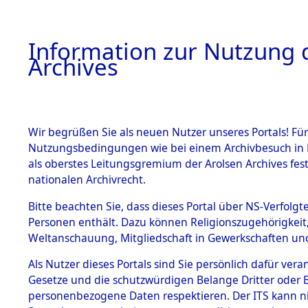
Information zur Nutzung d
Archives
HOME
BESTANDSBESCHREIBUNG
ARCHIVAL
Wir begrüßen Sie als neuen Nutzer unseres Portals! Für
Nutzungsbedingungen wie bei einem Archivbesuch in B
als oberstes Leitungsgremium der Arolsen Archives f
BESTÄNDE
0004 (108
nationalen Archivrecht.
1.
Bitte beachten Sie, dass dieses Portal über NS-Verfolgte
Inhaftierungsdoku
Personen enthält. Dazu können Religionszugehörigkeit,
mente
Weltanschauung, Mitgliedschaft in Gewerkschaften und 
1.2.9 Beim ITS
verwahrte
Als Nutzer dieses Portals sind Sie persönlich dafür vera
Effekten
Gesetze und die schutzwürdigen Belange Dritter oder B
1.2.9.1
personenbezogene Daten respektieren. Der ITS kann nic
Effekten aus