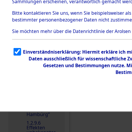
dem KZ
Sammlungen erscheinen, verantwortlich gemacht wer
Dachau
Bitte
kontaktieren
Sie uns, wenn Sie beispielsweiser al
1.2.9.2
Effekten aus
bestimmter personenbezogener Daten nicht zustimme
dem KZ
Dachau,
Einen Kommentar schr
Sie möchten mehr über die Datenrichtlinie der Arolsen
Bayerisches
Landesentsch
ädigungsamt
1.2.9.3
Einverständniserklärung: Hiermit erkläre ich 
Effekten aus
Daten ausschließlich für wissenschaftliche
dem KZ
Neuengamm
Gesetzen und Bestimmungen nutze. Mir
e
Bestim
1.2.9.4
Effekten nicht
identifizierter
Eigentümer
1.2.9.5
Effekten
„Gestapo
Hamburg“
1.2.9.6
Effekten