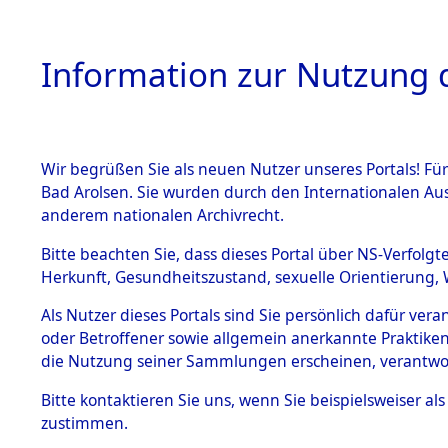
Information zur Nutzung d
Wir begrüßen Sie als neuen Nutzer unseres Portals! Fü
HOME
BESTANDSB
Bad Arolsen. Sie wurden durch den Internationalen Au
anderem nationalen Archivrecht.
BESTÄNDE
0002 (108
Bitte beachten Sie, dass dieses Portal über NS-Verfolgt
Herkunft, Gesundheitszustand, sexuelle Orientierung, 
1.
Inhaftierungsdoku
Als Nutzer dieses Portals sind Sie persönlich dafür ver
mente
oder Betroffener sowie allgemein anerkannte Praktiken
1.2.9 Beim ITS
die Nutzung seiner Sammlungen erscheinen, verantwo
verwahrte
Effekten
Bitte
kontaktieren
Sie uns, wenn Sie beispielsweiser a
1.2.9.1
zustimmen.
Effekten aus