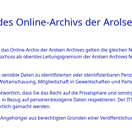
a
A
es Online-Archivs der Arolse
DIGITAL COLLEC
r das Online-Archiv der Arolsen Archives gelten die gleiche
ESCHREIBUNG
ARCHIVALE
ÜBERSICHT
BILD
sschuss als oberstes Leitungsgremium der Arolsen Archives 
593704)
e sensible Daten zu identifizierten oder identifizierbaren Pe
Weltanschauung, Mitgliedschaft in Gewerkschaften und Partei
antwortlich, dass Sie das Recht auf die Privatsphäre und sons
0002 (108593704)
 in Bezug auf personenbezogene Daten respektieren. Der ITS k
rtlich gemacht werden.
Person
UNBEKANN
ls Angehöriger aus berechtigten Gründen einer Veröffentlic