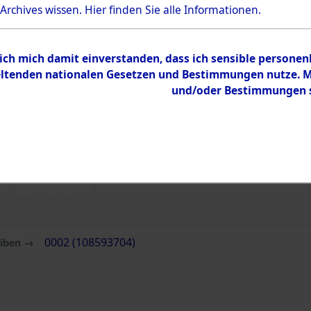
 Archives wissen.
Hier
finden Sie alle Informationen.
 ich mich damit einverstanden, dass ich sensible persone
tenden nationalen Gesetzen und Bestimmungen nutze. Mir
und/oder Bestimmungen st
eiben →
0002 (108593704)