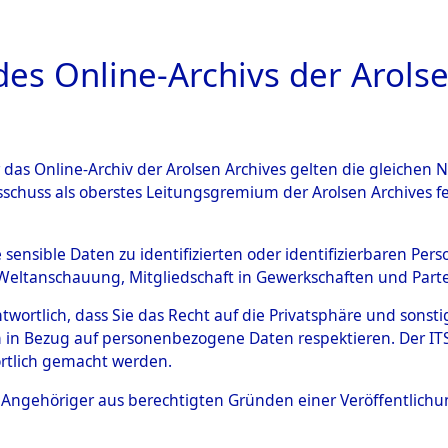
a
A
es Online-Archivs der Arolse
DIGITAL COLLEC
r das Online-Archiv der Arolsen Archives gelten die gleiche
ESCHREIBUNG
ARCHIVALE
ÜBERSICHT
BILD
sschuss als oberstes Leitungsgremium der Arolsen Archives 
593715)
e sensible Daten zu identifizierten oder identifizierbaren Pe
Weltanschauung, Mitgliedschaft in Gewerkschaften und Partei
antwortlich, dass Sie das Recht auf die Privatsphäre und sons
0005 (108593715)
 in Bezug auf personenbezogene Daten respektieren. Der ITS k
rtlich gemacht werden.
Person
UNBEKANN
ls Angehöriger aus berechtigten Gründen einer Veröffentlic