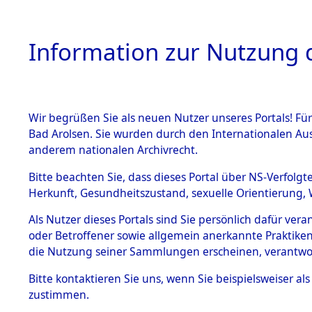
Information zur Nutzung d
Wir begrüßen Sie als neuen Nutzer unseres Portals! Fü
HOME
BESTANDSB
Bad Arolsen. Sie wurden durch den Internationalen Au
anderem nationalen Archivrecht.
BESTÄNDE
0005 (108
Bitte beachten Sie, dass dieses Portal über NS-Verfolgt
Herkunft, Gesundheitszustand, sexuelle Orientierung, 
1.
Inhaftierungsdoku
Als Nutzer dieses Portals sind Sie persönlich dafür ver
mente
oder Betroffener sowie allgemein anerkannte Praktiken
1.2.9 Beim ITS
die Nutzung seiner Sammlungen erscheinen, verantwo
verwahrte
Effekten
Bitte
kontaktieren
Sie uns, wenn Sie beispielsweiser a
1.2.9.1
zustimmen.
Effekten aus