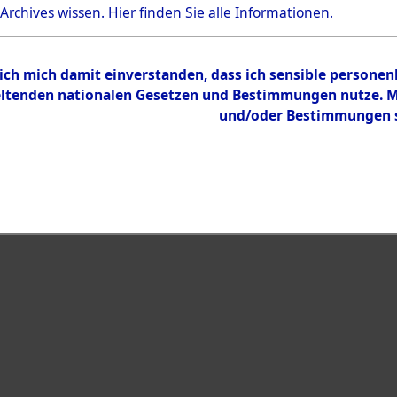
 Archives wissen.
Hier
finden Sie alle Informationen.
 ich mich damit einverstanden, dass ich sensible persone
tenden nationalen Gesetzen und Bestimmungen nutze. Mir
und/oder Bestimmungen st
eiben →
0005 (108593715)