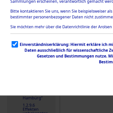
dem KZ
Sammlungen erscheinen, verantwortlich gemacht wer
Dachau
Bitte
kontaktieren
Sie uns, wenn Sie beispielsweiser al
1.2.9.2
Effekten aus
bestimmter personenbezogener Daten nicht zustimme
dem KZ
Dachau,
Sie möchten mehr über die Datenrichtlinie der Arolsen
Bayerisches
Landesentsch
ädigungsamt
1.2.9.3
Einverständniserklärung: Hiermit erkläre ich 
Effekten aus
Daten ausschließlich für wissenschaftliche
dem KZ
Neuengamm
Gesetzen und Bestimmungen nutze. Mir
e
Bestim
Einen Kommentar schr
1.2.9.4
Effekten nicht
identifizierter
Eigentümer
1.2.9.5
Effekten
„Gestapo
Hamburg“
1.2.9.6
Effekten