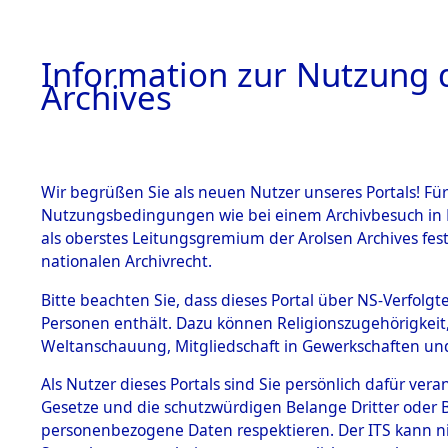
Information zur Nutzung d
Archives
HOME
BESTANDSBESCHREIBUNG
ARCHIVAL
Wir begrüßen Sie als neuen Nutzer unseres Portals! Für
Nutzungsbedingungen wie bei einem Archivbesuch in B
als oberstes Leitungsgremium der Arolsen Archives f
BESTÄNDE
0004 (108
nationalen Archivrecht.
1.
Bitte beachten Sie, dass dieses Portal über NS-Verfolgte
Inhaftierungsdoku
Personen enthält. Dazu können Religionszugehörigkeit,
mente
Weltanschauung, Mitgliedschaft in Gewerkschaften und 
1.2.9 Beim ITS
verwahrte
Als Nutzer dieses Portals sind Sie persönlich dafür vera
Effekten
Gesetze und die schutzwürdigen Belange Dritter oder B
1.2.9.1
personenbezogene Daten respektieren. Der ITS kann nic
Effekten aus