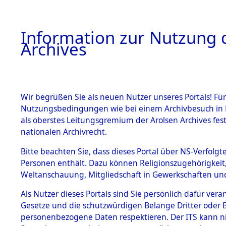
Information zur Nutzung d
Archives
HOME
BESTANDSBESCHREIBUNG
ARCHIVAL
Wir begrüßen Sie als neuen Nutzer unseres Portals! Für
Nutzungsbedingungen wie bei einem Archivbesuch in B
als oberstes Leitungsgremium der Arolsen Archives f
BESTÄNDE
0005 (108
nationalen Archivrecht.
1.
Bitte beachten Sie, dass dieses Portal über NS-Verfolgte
Inhaftierungsdoku
Personen enthält. Dazu können Religionszugehörigkeit,
mente
Weltanschauung, Mitgliedschaft in Gewerkschaften und 
1.2.9 Beim ITS
verwahrte
Als Nutzer dieses Portals sind Sie persönlich dafür vera
Effekten
Gesetze und die schutzwürdigen Belange Dritter oder B
1.2.9.1
personenbezogene Daten respektieren. Der ITS kann nic
Effekten aus