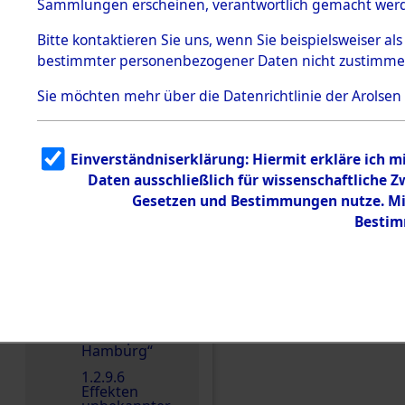
dem KZ
Sammlungen erscheinen, verantwortlich gemacht wer
Dachau
Bitte
kontaktieren
Sie uns, wenn Sie beispielsweiser al
1.2.9.2
Effekten aus
bestimmter personenbezogener Daten nicht zustimme
dem KZ
Dachau,
Sie möchten mehr über die Datenrichtlinie der Arolsen
Bayerisches
Landesentsch
ädigungsamt
1.2.9.3
Einverständniserklärung: Hiermit erkläre ich 
Effekten aus
Daten ausschließlich für wissenschaftliche
dem KZ
Einen Kommentar schr
Neuengamm
Gesetzen und Bestimmungen nutze. Mir
e
Bestim
1.2.9.4
Effekten nicht
identifizierter
Eigentümer
1.2.9.5
Effekten
„Gestapo
Hamburg“
1.2.9.6
Effekten