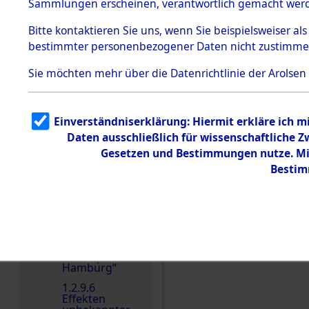
dem KZ
Sammlungen erscheinen, verantwortlich gemacht wer
Dachau
Bitte
kontaktieren
Sie uns, wenn Sie beispielsweiser al
1.2.9.2
Effekten aus
bestimmter personenbezogener Daten nicht zustimme
dem KZ
Dachau,
Sie möchten mehr über die Datenrichtlinie der Arolsen
Bayerisches
Landesentsch
ädigungsamt
Einen Kommentar schr
1.2.9.3
Einverständniserklärung: Hiermit erkläre ich 
Effekten aus
Daten ausschließlich für wissenschaftliche
dem KZ
Neuengamm
Gesetzen und Bestimmungen nutze. Mir
e
Bestim
1.2.9.4
Effekten nicht
identifizierter
Eigentümer
1.2.9.5
Effekten
„Gestapo
Hamburg“
1.2.9.6
Effekten