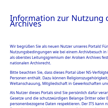
Information zur Nutzung d
Archives
HOME
BESTANDSBESCHREIBUNG
ARCHIVAL
Wir begrüßen Sie als neuen Nutzer unseres Portals! Für
Nutzungsbedingungen wie bei einem Archivbesuch in B
als oberstes Leitungsgremium der Arolsen Archives f
BESTÄNDE
0006 (108
nationalen Archivrecht.
1.
Bitte beachten Sie, dass dieses Portal über NS-Verfolgte
Inhaftierungsdoku
Personen enthält. Dazu können Religionszugehörigkeit,
mente
Weltanschauung, Mitgliedschaft in Gewerkschaften und 
1.2.9 Beim ITS
verwahrte
Als Nutzer dieses Portals sind Sie persönlich dafür vera
Effekten
Gesetze und die schutzwürdigen Belange Dritter oder B
1.2.9.1
personenbezogene Daten respektieren. Der ITS kann nic
Effekten aus