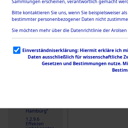
dem KZ
Sammlungen erscheinen, verantwortlich gemacht wer
Dachau
Bitte
kontaktieren
Sie uns, wenn Sie beispielsweiser al
1.2.9.2
Effekten aus
bestimmter personenbezogener Daten nicht zustimme
dem KZ
Dachau,
Sie möchten mehr über die Datenrichtlinie der Arolsen
Bayerisches
Landesentsch
Einen Kommentar schr
ädigungsamt
1.2.9.3
Einverständniserklärung: Hiermit erkläre ich 
Effekten aus
Daten ausschließlich für wissenschaftliche
dem KZ
Neuengamm
Gesetzen und Bestimmungen nutze. Mir
e
Bestim
1.2.9.4
Effekten nicht
identifizierter
Eigentümer
1.2.9.5
Effekten
„Gestapo
Hamburg“
1.2.9.6
Effekten