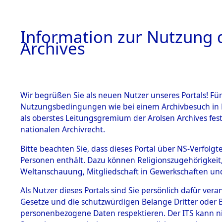
Information zur Nutzung d
Archives
HOME
BESTANDSBESCHREIBUNG
ARCHIVAL
Wir begrüßen Sie als neuen Nutzer unseres Portals! Für
Nutzungsbedingungen wie bei einem Archivbesuch in B
als oberstes Leitungsgremium der Arolsen Archives f
BESTÄNDE
0001 (108
nationalen Archivrecht.
1.
Bitte beachten Sie, dass dieses Portal über NS-Verfolgte
Inhaftierungsdoku
Personen enthält. Dazu können Religionszugehörigkeit,
mente
Weltanschauung, Mitgliedschaft in Gewerkschaften und 
1.2.9 Beim ITS
verwahrte
Als Nutzer dieses Portals sind Sie persönlich dafür vera
Effekten
Gesetze und die schutzwürdigen Belange Dritter oder B
1.2.9.1
personenbezogene Daten respektieren. Der ITS kann nic
Effekten aus