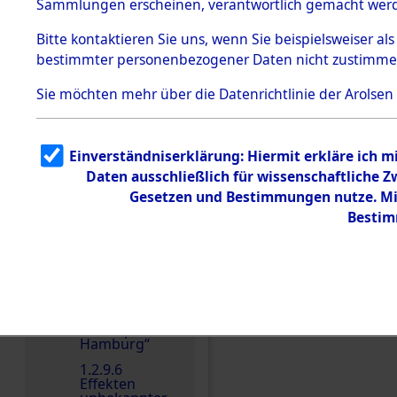
dem KZ
Sammlungen erscheinen, verantwortlich gemacht wer
Dachau
Bitte
kontaktieren
Sie uns, wenn Sie beispielsweiser al
1.2.9.2
Effekten aus
bestimmter personenbezogener Daten nicht zustimme
dem KZ
Dachau,
Sie möchten mehr über die Datenrichtlinie der Arolsen
Bayerisches
Landesentsch
ädigungsamt
1.2.9.3
Einverständniserklärung: Hiermit erkläre ich 
Effekten aus
Einen Kommentar schr
Daten ausschließlich für wissenschaftliche
dem KZ
Neuengamm
Gesetzen und Bestimmungen nutze. Mir
e
Bestim
1.2.9.4
Effekten nicht
identifizierter
Eigentümer
1.2.9.5
Effekten
„Gestapo
Hamburg“
1.2.9.6
Effekten