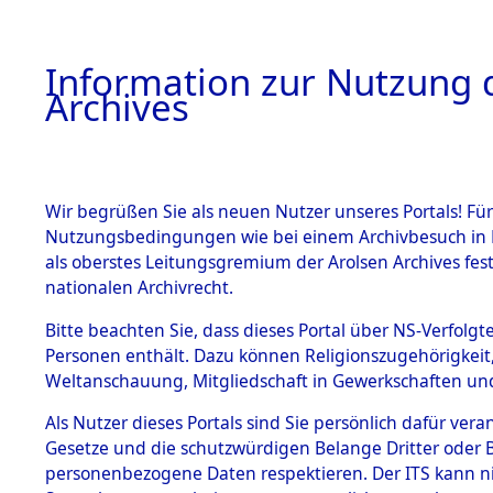
Information zur Nutzung d
Archives
HOME
BESTANDSBESCHREIBUNG
ARCHIVAL
Wir begrüßen Sie als neuen Nutzer unseres Portals! Für
Nutzungsbedingungen wie bei einem Archivbesuch in B
als oberstes Leitungsgremium der Arolsen Archives f
BESTÄNDE
0008 (108
nationalen Archivrecht.
1.
Bitte beachten Sie, dass dieses Portal über NS-Verfolgte
Inhaftierungsdoku
Personen enthält. Dazu können Religionszugehörigkeit,
mente
Weltanschauung, Mitgliedschaft in Gewerkschaften und 
1.2.9 Beim ITS
verwahrte
Als Nutzer dieses Portals sind Sie persönlich dafür vera
Effekten
Gesetze und die schutzwürdigen Belange Dritter oder B
1.2.9.1
personenbezogene Daten respektieren. Der ITS kann nic
Effekten aus