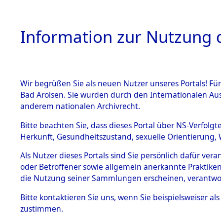
Information zur Nutzung d
Wir begrüßen Sie als neuen Nutzer unseres Portals! Fü
HOME
BESTANDSB
Bad Arolsen. Sie wurden durch den Internationalen Au
anderem nationalen Archivrecht.
BESTÄNDE
0001 (108
Bitte beachten Sie, dass dieses Portal über NS-Verfolgt
Herkunft, Gesundheitszustand, sexuelle Orientierung, 
1.
Inhaftierungsdoku
Als Nutzer dieses Portals sind Sie persönlich dafür ver
mente
oder Betroffener sowie allgemein anerkannte Praktiken
1.2.9 Beim ITS
die Nutzung seiner Sammlungen erscheinen, verantwo
verwahrte
Effekten
Bitte
kontaktieren
Sie uns, wenn Sie beispielsweiser a
1.2.9.1
zustimmen.
Effekten aus