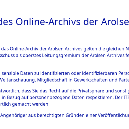
a
A
es Online-Archivs der Arolse
DIGITAL COLLEC
r das Online-Archiv der Arolsen Archives gelten die gleiche
ESCHREIBUNG
ARCHIVALE
ÜBERSICHT
BILD
sschuss als oberstes Leitungsgremium der Arolsen Archives 
593910)
e sensible Daten zu identifizierten oder identifizierbaren Pe
Weltanschauung, Mitgliedschaft in Gewerkschaften und Partei
antwortlich, dass Sie das Recht auf die Privatsphäre und sons
0001 (108593910)
 in Bezug auf personenbezogene Daten respektieren. Der ITS k
rtlich gemacht werden.
Person
UNBEKANN
ls Angehöriger aus berechtigten Gründen einer Veröffentlic