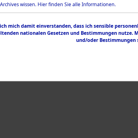
 Archives wissen.
Hier
finden Sie alle Informationen.
 ich mich damit einverstanden, dass ich sensible persone
tenden nationalen Gesetzen und Bestimmungen nutze. Mir
und/oder Bestimmungen st
eiben →
0001 (108593910)