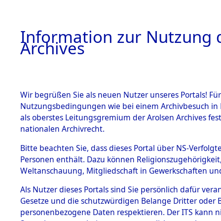
Information zur Nutzung d
Archives
HOME
BESTANDSBESCHREIBUNG
ARCHIVAL
Wir begrüßen Sie als neuen Nutzer unseres Portals! Für
Nutzungsbedingungen wie bei einem Archivbesuch in B
als oberstes Leitungsgremium der Arolsen Archives f
BESTÄNDE
0011 (108
nationalen Archivrecht.
1.
Bitte beachten Sie, dass dieses Portal über NS-Verfolgte
Inhaftierungsdoku
Personen enthält. Dazu können Religionszugehörigkeit,
mente
Weltanschauung, Mitgliedschaft in Gewerkschaften und 
1.2.9 Beim ITS
verwahrte
Als Nutzer dieses Portals sind Sie persönlich dafür vera
Effekten
Gesetze und die schutzwürdigen Belange Dritter oder B
1.2.9.1
personenbezogene Daten respektieren. Der ITS kann nic
Effekten aus