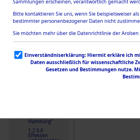
dem KZ
Sammlungen erscheinen, verantwortlich gemacht wer
Dachau
Bitte
kontaktieren
Sie uns, wenn Sie beispielsweiser al
1.2.9.2
Effekten aus
bestimmter personenbezogener Daten nicht zustimme
dem KZ
Dachau,
Sie möchten mehr über die Datenrichtlinie der Arolsen
Bayerisches
Landesentsch
ädigungsamt
1.2.9.3
Einverständniserklärung: Hiermit erkläre ich 
Effekten aus
Einen Kommentar schr
Daten ausschließlich für wissenschaftliche
dem KZ
Neuengamm
Gesetzen und Bestimmungen nutze. Mir
e
Bestim
1.2.9.4
Effekten nicht
identifizierter
Eigentümer
1.2.9.5
Effekten
„Gestapo
Hamburg“
1.2.9.6
Effekten