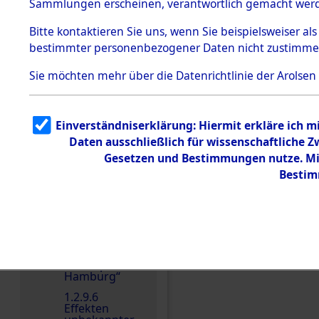
dem KZ
Sammlungen erscheinen, verantwortlich gemacht wer
Dachau
Bitte
kontaktieren
Sie uns, wenn Sie beispielsweiser al
1.2.9.2
Effekten aus
bestimmter personenbezogener Daten nicht zustimme
dem KZ
Dachau,
Sie möchten mehr über die Datenrichtlinie der Arolsen
Bayerisches
Landesentsch
Einen Kommentar schr
ädigungsamt
1.2.9.3
Einverständniserklärung: Hiermit erkläre ich 
Effekten aus
Daten ausschließlich für wissenschaftliche
dem KZ
Neuengamm
Gesetzen und Bestimmungen nutze. Mir
e
Bestim
1.2.9.4
Effekten nicht
identifizierter
Eigentümer
1.2.9.5
Effekten
„Gestapo
Hamburg“
1.2.9.6
Effekten