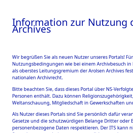
Information zur Nutzung d
Archives
HOME
BESTANDSBESCHREIBUNG
ARCHIVAL
Wir begrüßen Sie als neuen Nutzer unseres Portals! Für
Nutzungsbedingungen wie bei einem Archivbesuch in B
als oberstes Leitungsgremium der Arolsen Archives f
BESTÄNDE
0001 (108
nationalen Archivrecht.
1.
Bitte beachten Sie, dass dieses Portal über NS-Verfolgte
Inhaftierungsdoku
Personen enthält. Dazu können Religionszugehörigkeit,
mente
Weltanschauung, Mitgliedschaft in Gewerkschaften und 
1.2.9 Beim ITS
verwahrte
Als Nutzer dieses Portals sind Sie persönlich dafür vera
Effekten
Gesetze und die schutzwürdigen Belange Dritter oder B
1.2.9.1
personenbezogene Daten respektieren. Der ITS kann nic
Effekten aus