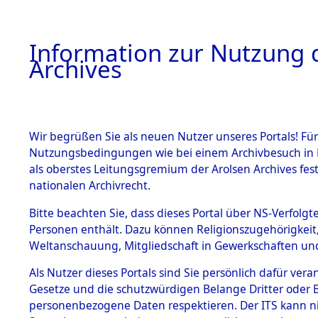
Information zur Nutzung d
Archives
HOME
BESTANDSBESCHREIBUNG
ARCHIVAL
Wir begrüßen Sie als neuen Nutzer unseres Portals! Für
Nutzungsbedingungen wie bei einem Archivbesuch in B
als oberstes Leitungsgremium der Arolsen Archives f
BESTÄNDE
0008 (108
nationalen Archivrecht.
1.
Bitte beachten Sie, dass dieses Portal über NS-Verfolgte
Inhaftierungsdoku
Personen enthält. Dazu können Religionszugehörigkeit,
mente
Weltanschauung, Mitgliedschaft in Gewerkschaften und 
1.2.9 Beim ITS
verwahrte
Als Nutzer dieses Portals sind Sie persönlich dafür vera
Effekten
Gesetze und die schutzwürdigen Belange Dritter oder B
1.2.9.1
personenbezogene Daten respektieren. Der ITS kann nic
Effekten aus