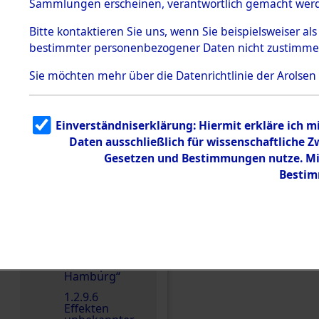
dem KZ
Sammlungen erscheinen, verantwortlich gemacht wer
Dachau
Bitte
kontaktieren
Sie uns, wenn Sie beispielsweiser al
1.2.9.2
Effekten aus
bestimmter personenbezogener Daten nicht zustimme
dem KZ
Dachau,
Sie möchten mehr über die Datenrichtlinie der Arolsen
Bayerisches
Landesentsch
ädigungsamt
1.2.9.3
Einverständniserklärung: Hiermit erkläre ich 
Effekten aus
Daten ausschließlich für wissenschaftliche
dem KZ
Neuengamm
Gesetzen und Bestimmungen nutze. Mir
e
Bestim
1.2.9.4
Effekten nicht
identifizierter
Eigentümer
1.2.9.5
Effekten
Einen Kommentar schr
„Gestapo
Hamburg“
1.2.9.6
Effekten