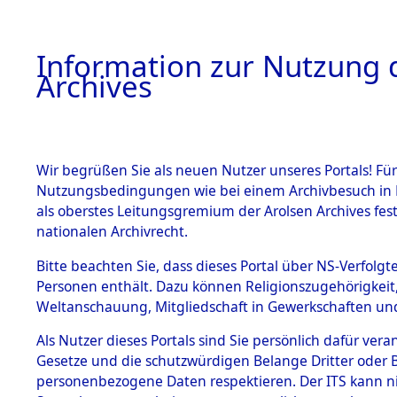
Information zur Nutzung d
Archives
HOME
BESTANDSBESCHREIBUNG
ARCHIVAL
Wir begrüßen Sie als neuen Nutzer unseres Portals! Für
Nutzungsbedingungen wie bei einem Archivbesuch in B
als oberstes Leitungsgremium der Arolsen Archives f
BESTÄNDE
0007 (108
nationalen Archivrecht.
1.
Bitte beachten Sie, dass dieses Portal über NS-Verfolgte
Inhaftierungsdoku
Personen enthält. Dazu können Religionszugehörigkeit,
mente
Weltanschauung, Mitgliedschaft in Gewerkschaften und 
1.2.9 Beim ITS
verwahrte
Als Nutzer dieses Portals sind Sie persönlich dafür vera
Effekten
Gesetze und die schutzwürdigen Belange Dritter oder B
1.2.9.1
personenbezogene Daten respektieren. Der ITS kann nic
Effekten aus