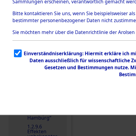
dem KZ
Sammlungen erscheinen, verantwortlich gemacht wer
Dachau
Bitte
kontaktieren
Sie uns, wenn Sie beispielsweiser al
1.2.9.2
Effekten aus
bestimmter personenbezogener Daten nicht zustimme
dem KZ
Dachau,
Sie möchten mehr über die Datenrichtlinie der Arolsen
Bayerisches
Einen Kommentar schr
Landesentsch
ädigungsamt
1.2.9.3
Einverständniserklärung: Hiermit erkläre ich 
Effekten aus
Daten ausschließlich für wissenschaftliche
dem KZ
Neuengamm
Gesetzen und Bestimmungen nutze. Mir
e
Bestim
1.2.9.4
Effekten nicht
identifizierter
Eigentümer
1.2.9.5
Effekten
„Gestapo
Hamburg“
1.2.9.6
Effekten