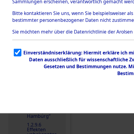
dem KZ
Sammlungen erscheinen, verantwortlich gemacht wer
Dachau
Bitte
kontaktieren
Sie uns, wenn Sie beispielsweiser al
1.2.9.2
Effekten aus
bestimmter personenbezogener Daten nicht zustimme
dem KZ
Dachau,
Einen Kommentar schr
Sie möchten mehr über die Datenrichtlinie der Arolsen
Bayerisches
Landesentsch
ädigungsamt
1.2.9.3
Einverständniserklärung: Hiermit erkläre ich 
Effekten aus
Daten ausschließlich für wissenschaftliche
dem KZ
Neuengamm
Gesetzen und Bestimmungen nutze. Mir
e
Bestim
1.2.9.4
Effekten nicht
identifizierter
Eigentümer
1.2.9.5
Effekten
„Gestapo
Hamburg“
1.2.9.6
Effekten