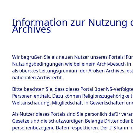
Information zur Nutzung d
Archives
HOME
BESTANDSBESCHREIBUNG
ARCHIVAL
Wir begrüßen Sie als neuen Nutzer unseres Portals! Für
Nutzungsbedingungen wie bei einem Archivbesuch in B
als oberstes Leitungsgremium der Arolsen Archives f
BESTÄNDE
0003 (108
nationalen Archivrecht.
1.
Bitte beachten Sie, dass dieses Portal über NS-Verfolgte
Inhaftierungsdoku
Personen enthält. Dazu können Religionszugehörigkeit,
mente
Weltanschauung, Mitgliedschaft in Gewerkschaften und 
1.2.9 Beim ITS
verwahrte
Als Nutzer dieses Portals sind Sie persönlich dafür vera
Effekten
Gesetze und die schutzwürdigen Belange Dritter oder B
1.2.9.1
personenbezogene Daten respektieren. Der ITS kann nic
Effekten aus