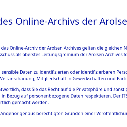
a
A
es Online-Archivs der Arolse
DIGITAL COLLEC
r das Online-Archiv der Arolsen Archives gelten die gleiche
ESCHREIBUNG
ARCHIVALE
ÜBERSICHT
BILD
sschuss als oberstes Leitungsgremium der Arolsen Archives 
594140)
e sensible Daten zu identifizierten oder identifizierbaren Pe
Weltanschauung, Mitgliedschaft in Gewerkschaften und Partei
antwortlich, dass Sie das Recht auf die Privatsphäre und sons
0013 (108594140)
 in Bezug auf personenbezogene Daten respektieren. Der ITS k
rtlich gemacht werden.
Person
UNBEKANN
ls Angehöriger aus berechtigten Gründen einer Veröffentlic