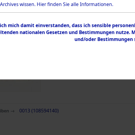
 Archives wissen.
Hier
finden Sie alle Informationen.
 ich mich damit einverstanden, dass ich sensible persone
tenden nationalen Gesetzen und Bestimmungen nutze. Mir
und/oder Bestimmungen st
eiben →
0013 (108594140)