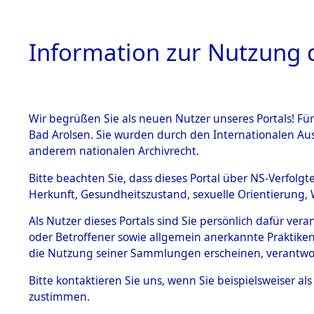
Information zur Nutzung d
Wir begrüßen Sie als neuen Nutzer unseres Portals! Fü
HOME
BESTANDSB
Bad Arolsen. Sie wurden durch den Internationalen Au
anderem nationalen Archivrecht.
BESTÄNDE
0013 (108
Bitte beachten Sie, dass dieses Portal über NS-Verfolgt
Herkunft, Gesundheitszustand, sexuelle Orientierung, 
1.
Inhaftierungsdoku
Als Nutzer dieses Portals sind Sie persönlich dafür ver
mente
oder Betroffener sowie allgemein anerkannte Praktiken
1.2.9 Beim ITS
die Nutzung seiner Sammlungen erscheinen, verantwo
verwahrte
Effekten
Bitte
kontaktieren
Sie uns, wenn Sie beispielsweiser a
1.2.9.1
zustimmen.
Effekten aus