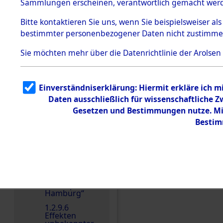
dem KZ
Sammlungen erscheinen, verantwortlich gemacht wer
Dachau
Bitte
kontaktieren
Sie uns, wenn Sie beispielsweiser al
1.2.9.2
Effekten aus
bestimmter personenbezogener Daten nicht zustimme
dem KZ
Dachau,
Sie möchten mehr über die Datenrichtlinie der Arolsen
Bayerisches
Landesentsch
Einen Kommentar schr
ädigungsamt
1.2.9.3
Einverständniserklärung: Hiermit erkläre ich 
Effekten aus
Daten ausschließlich für wissenschaftliche
dem KZ
Neuengamm
Gesetzen und Bestimmungen nutze. Mir
e
Bestim
1.2.9.4
Effekten nicht
identifizierter
Eigentümer
1.2.9.5
Effekten
„Gestapo
Hamburg“
1.2.9.6
Effekten