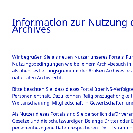
Information zur Nutzung d
Archives
HOME
BESTANDSBESCHREIBUNG
ARCHIVAL
Wir begrüßen Sie als neuen Nutzer unseres Portals! Für
Nutzungsbedingungen wie bei einem Archivbesuch in B
als oberstes Leitungsgremium der Arolsen Archives f
BESTÄNDE
0003 (108
nationalen Archivrecht.
1.
Bitte beachten Sie, dass dieses Portal über NS-Verfolgte
Inhaftierungsdoku
Personen enthält. Dazu können Religionszugehörigkeit,
mente
Weltanschauung, Mitgliedschaft in Gewerkschaften und 
1.2.9 Beim ITS
verwahrte
Als Nutzer dieses Portals sind Sie persönlich dafür vera
Effekten
Gesetze und die schutzwürdigen Belange Dritter oder B
1.2.9.1
personenbezogene Daten respektieren. Der ITS kann nic
Effekten aus