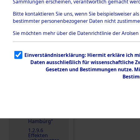
dem KZ
Sammlungen erscheinen, verantwortlich gemacht wer
Dachau
Bitte
kontaktieren
Sie uns, wenn Sie beispielsweiser al
1.2.9.2
Effekten aus
bestimmter personenbezogener Daten nicht zustimme
dem KZ
Dachau,
Sie möchten mehr über die Datenrichtlinie der Arolsen
Bayerisches
Landesentsch
Einen Kommentar schr
ädigungsamt
1.2.9.3
Einverständniserklärung: Hiermit erkläre ich 
Effekten aus
Daten ausschließlich für wissenschaftliche
dem KZ
Neuengamm
Gesetzen und Bestimmungen nutze. Mir
e
Bestim
1.2.9.4
Effekten nicht
identifizierter
Eigentümer
1.2.9.5
Effekten
„Gestapo
Hamburg“
1.2.9.6
Effekten