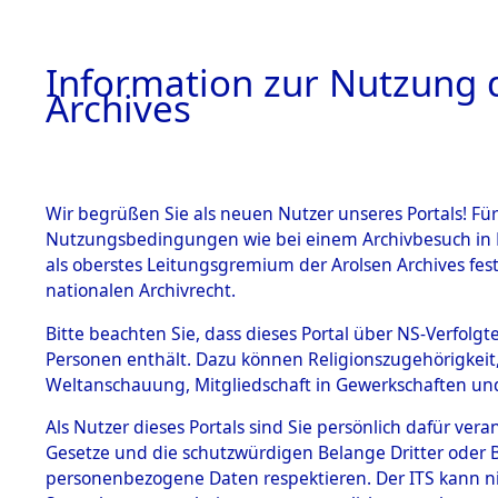
Information zur Nutzung d
Archives
HOME
BESTANDSBESCHREIBUNG
ARCHIVAL
Wir begrüßen Sie als neuen Nutzer unseres Portals! Für
Nutzungsbedingungen wie bei einem Archivbesuch in B
als oberstes Leitungsgremium der Arolsen Archives f
BESTÄNDE
0001 (108
nationalen Archivrecht.
1.
Bitte beachten Sie, dass dieses Portal über NS-Verfolgte
Inhaftierungsdoku
Personen enthält. Dazu können Religionszugehörigkeit,
mente
Weltanschauung, Mitgliedschaft in Gewerkschaften und 
1.2.9 Beim ITS
verwahrte
Als Nutzer dieses Portals sind Sie persönlich dafür vera
Effekten
Gesetze und die schutzwürdigen Belange Dritter oder B
1.2.9.1
personenbezogene Daten respektieren. Der ITS kann nic
Effekten aus