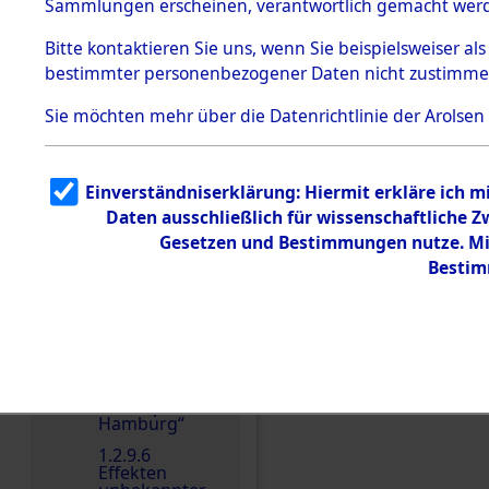
dem KZ
Sammlungen erscheinen, verantwortlich gemacht wer
Dachau
Bitte
kontaktieren
Sie uns, wenn Sie beispielsweiser al
1.2.9.2
Effekten aus
bestimmter personenbezogener Daten nicht zustimme
dem KZ
Dachau,
Sie möchten mehr über die Datenrichtlinie der Arolsen
Bayerisches
Landesentsch
ädigungsamt
1.2.9.3
Einverständniserklärung: Hiermit erkläre ich 
Effekten aus
Daten ausschließlich für wissenschaftliche
dem KZ
Neuengamm
Gesetzen und Bestimmungen nutze. Mir
e
Bestim
1.2.9.4
Effekten nicht
identifizierter
Eigentümer
1.2.9.5
Einen Kommentar schr
Effekten
„Gestapo
Hamburg“
1.2.9.6
Effekten