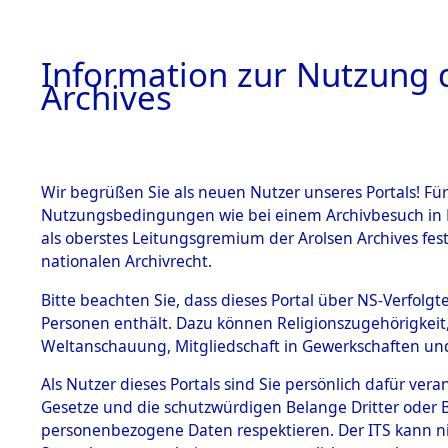
Information zur Nutzung d
Archives
HOME
BESTANDSBESCHREIBUNG
ARCHIVAL
Wir begrüßen Sie als neuen Nutzer unseres Portals! Für
Nutzungsbedingungen wie bei einem Archivbesuch in B
als oberstes Leitungsgremium der Arolsen Archives f
BESTÄNDE
0002 (108
nationalen Archivrecht.
1.
Bitte beachten Sie, dass dieses Portal über NS-Verfolgte
Inhaftierungsdoku
Personen enthält. Dazu können Religionszugehörigkeit,
mente
Weltanschauung, Mitgliedschaft in Gewerkschaften und 
1.2.9 Beim ITS
verwahrte
Als Nutzer dieses Portals sind Sie persönlich dafür vera
Effekten
Gesetze und die schutzwürdigen Belange Dritter oder B
1.2.9.1
personenbezogene Daten respektieren. Der ITS kann nic
Effekten aus