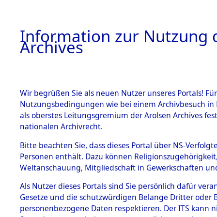
Information zur Nutzung d
Archives
HOME
BESTANDSBESCHREIBUNG
ARCHIVAL
Wir begrüßen Sie als neuen Nutzer unseres Portals! Für
Nutzungsbedingungen wie bei einem Archivbesuch in B
als oberstes Leitungsgremium der Arolsen Archives f
BESTÄNDE
0003 (108
nationalen Archivrecht.
1.
Bitte beachten Sie, dass dieses Portal über NS-Verfolgte
Inhaftierungsdoku
Personen enthält. Dazu können Religionszugehörigkeit,
mente
Weltanschauung, Mitgliedschaft in Gewerkschaften und 
1.2.9 Beim ITS
verwahrte
Als Nutzer dieses Portals sind Sie persönlich dafür vera
Effekten
Gesetze und die schutzwürdigen Belange Dritter oder B
1.2.9.1
personenbezogene Daten respektieren. Der ITS kann nic
Effekten aus