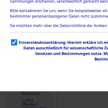
dem KZ
Sammlungen erscheinen, verantwortlich gemacht wer
Dachau
Bitte
kontaktieren
Sie uns, wenn Sie beispielsweiser al
1.2.9.2
Effekten aus
bestimmter personenbezogener Daten nicht zustimme
dem KZ
Dachau,
Sie möchten mehr über die Datenrichtlinie der Arolsen
Bayerisches
Landesentsch
Einen Kommentar schr
ädigungsamt
1.2.9.3
Einverständniserklärung: Hiermit erkläre ich 
Effekten aus
Daten ausschließlich für wissenschaftliche
dem KZ
Neuengamm
Gesetzen und Bestimmungen nutze. Mir
e
Bestim
1.2.9.4
Effekten nicht
identifizierter
Eigentümer
1.2.9.5
Effekten
„Gestapo
Hamburg“
1.2.9.6
Effekten