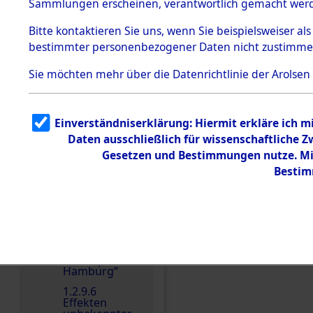
dem KZ
Sammlungen erscheinen, verantwortlich gemacht wer
Dachau
Bitte
kontaktieren
Sie uns, wenn Sie beispielsweiser al
1.2.9.2
Effekten aus
bestimmter personenbezogener Daten nicht zustimme
dem KZ
Dachau,
Sie möchten mehr über die Datenrichtlinie der Arolsen
Bayerisches
Landesentsch
Einen Kommentar schr
ädigungsamt
1.2.9.3
Einverständniserklärung: Hiermit erkläre ich 
Effekten aus
Daten ausschließlich für wissenschaftliche
dem KZ
Neuengamm
Gesetzen und Bestimmungen nutze. Mir
e
Bestim
1.2.9.4
Effekten nicht
identifizierter
Eigentümer
1.2.9.5
Effekten
„Gestapo
Hamburg“
1.2.9.6
Effekten