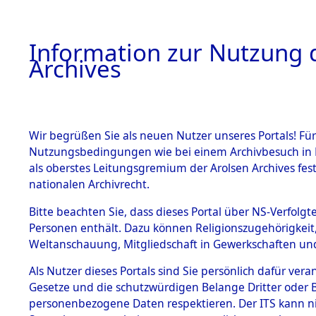
Information zur Nutzung d
Archives
HOME
BESTANDSBESCHREIBUNG
ARCHIVAL
Wir begrüßen Sie als neuen Nutzer unseres Portals! Für
Nutzungsbedingungen wie bei einem Archivbesuch in B
als oberstes Leitungsgremium der Arolsen Archives f
BESTÄNDE
0003 (108
nationalen Archivrecht.
1.
Bitte beachten Sie, dass dieses Portal über NS-Verfolgte
Inhaftierungsdoku
Personen enthält. Dazu können Religionszugehörigkeit,
mente
Weltanschauung, Mitgliedschaft in Gewerkschaften und 
1.2.9 Beim ITS
verwahrte
Als Nutzer dieses Portals sind Sie persönlich dafür vera
Effekten
Gesetze und die schutzwürdigen Belange Dritter oder B
1.2.9.1
personenbezogene Daten respektieren. Der ITS kann nic
Effekten aus