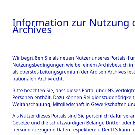
Information zur Nutzung d
Archives
HOME
BESTANDSBESCHREIBUNG
ARCHIVAL
Wir begrüßen Sie als neuen Nutzer unseres Portals! Für
Nutzungsbedingungen wie bei einem Archivbesuch in B
als oberstes Leitungsgremium der Arolsen Archives f
BESTÄNDE
0011 (108
nationalen Archivrecht.
1.
Bitte beachten Sie, dass dieses Portal über NS-Verfolgte
Inhaftierungsdoku
Personen enthält. Dazu können Religionszugehörigkeit,
mente
Weltanschauung, Mitgliedschaft in Gewerkschaften und 
1.2.9 Beim ITS
verwahrte
Als Nutzer dieses Portals sind Sie persönlich dafür vera
Effekten
Gesetze und die schutzwürdigen Belange Dritter oder B
1.2.9.1
personenbezogene Daten respektieren. Der ITS kann nic
Effekten aus