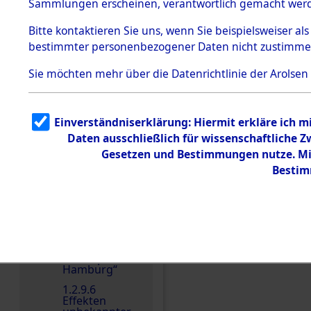
dem KZ
Sammlungen erscheinen, verantwortlich gemacht wer
Dachau
Bitte
kontaktieren
Sie uns, wenn Sie beispielsweiser al
1.2.9.2
Effekten aus
bestimmter personenbezogener Daten nicht zustimme
dem KZ
Dachau,
Sie möchten mehr über die Datenrichtlinie der Arolsen
Bayerisches
Landesentsch
ädigungsamt
1.2.9.3
Einverständniserklärung: Hiermit erkläre ich 
Effekten aus
Daten ausschließlich für wissenschaftliche
dem KZ
Einen Kommentar schr
Neuengamm
Gesetzen und Bestimmungen nutze. Mir
e
Bestim
1.2.9.4
Effekten nicht
identifizierter
Eigentümer
1.2.9.5
Effekten
„Gestapo
Hamburg“
1.2.9.6
Effekten