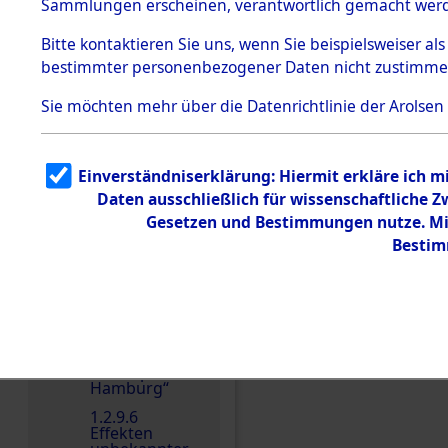
dem KZ
Sammlungen erscheinen, verantwortlich gemacht wer
Dachau
Bitte
kontaktieren
Sie uns, wenn Sie beispielsweiser al
1.2.9.2
Effekten aus
bestimmter personenbezogener Daten nicht zustimme
dem KZ
Dachau,
Sie möchten mehr über die Datenrichtlinie der Arolsen
Bayerisches
Landesentsch
Einen Kommentar schr
ädigungsamt
1.2.9.3
Einverständniserklärung: Hiermit erkläre ich 
Effekten aus
Daten ausschließlich für wissenschaftliche
dem KZ
Neuengamm
Gesetzen und Bestimmungen nutze. Mir
e
Bestim
1.2.9.4
Effekten nicht
identifizierter
Eigentümer
1.2.9.5
Effekten
„Gestapo
Hamburg“
1.2.9.6
Effekten