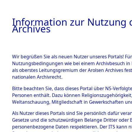
Information zur Nutzung d
Archives
HOME
BESTANDSBESCHREIBUNG
ARCHIVAL
Wir begrüßen Sie als neuen Nutzer unseres Portals! Für
Nutzungsbedingungen wie bei einem Archivbesuch in B
als oberstes Leitungsgremium der Arolsen Archives f
BESTÄNDE
0018 (108
nationalen Archivrecht.
1.
Bitte beachten Sie, dass dieses Portal über NS-Verfolgte
Inhaftierungsdoku
Personen enthält. Dazu können Religionszugehörigkeit,
mente
Weltanschauung, Mitgliedschaft in Gewerkschaften und 
1.2.9 Beim ITS
verwahrte
Als Nutzer dieses Portals sind Sie persönlich dafür vera
Effekten
Gesetze und die schutzwürdigen Belange Dritter oder B
1.2.9.1
personenbezogene Daten respektieren. Der ITS kann nic
Effekten aus